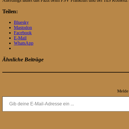
Allerdings lautet das Fazit beim FSV Frankfurt und bei TuS Koblenz ä
Teilen:
Bluesky
Mastodon
Facebook
E-Mail
WhatsApp
Ähnliche Beiträge
Melde 
Gib deine E-Mail-Adresse ein ...