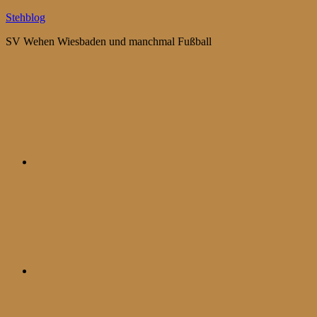
Zum
Stehblog
Inhalt
SV Wehen Wiesbaden und manchmal Fußball
springen
Bluesky
Mastodon
WhatsApp