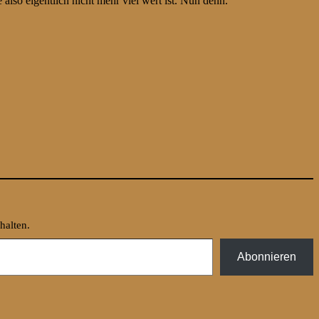
lso eigentlich nicht mehr viel wert ist. Nun denn.
halten.
Abonnieren