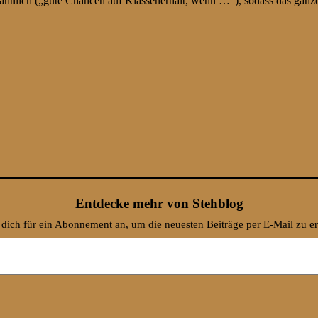
hnlich („gute Chancen auf Klassenerhalt, wenn …“), sodass das ganze a
Entdecke mehr von Stehblog
dich für ein Abonnement an, um die neuesten Beiträge per E-Mail zu er