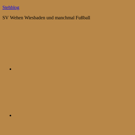
Zum
Stehblog
Inhalt
SV Wehen Wiesbaden und manchmal Fußball
springen
Bluesky
Mastodon
WhatsApp