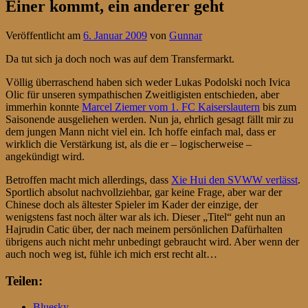
Einer kommt, ein anderer geht
Veröffentlicht am
6. Januar 2009
von
Gunnar
Da tut sich ja doch noch was auf dem Transfermarkt.
Völlig überraschend haben sich weder Lukas Podolski noch Ivica
Olic für unseren sympathischen Zweitligisten entschieden, aber
immerhin konnte
Marcel Ziemer vom 1. FC Kaiserslautern
bis zum
Saisonende ausgeliehen werden. Nun ja, ehrlich gesagt fällt mir zu
dem jungen Mann nicht viel ein. Ich hoffe einfach mal, dass er
wirklich die Verstärkung ist, als die er – logischerweise –
angekündigt wird.
Betroffen macht mich allerdings, dass
Xie Hui den SVWW verlässt
.
Sportlich absolut nachvollziehbar, gar keine Frage, aber war der
Chinese doch als ältester Spieler im Kader der einzige, der
wenigstens fast noch älter war als ich. Dieser „Titel“ geht nun an
Hajrudin Catic über, der nach meinem persönlichen Dafürhalten
übrigens auch nicht mehr unbedingt gebraucht wird. Aber wenn der
auch noch weg ist, fühle ich mich erst recht alt…
Teilen:
Bluesky