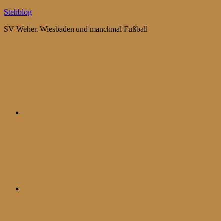
Zum
Stehblog
Inhalt
SV Wehen Wiesbaden und manchmal Fußball
springen
Bluesky
Mastodon
WhatsApp