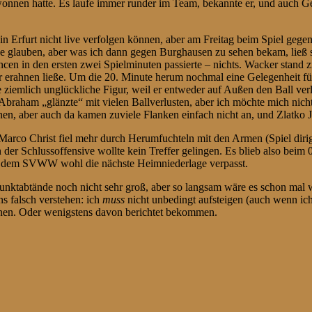
wonnen hatte. Es laufe immer runder im Team, bekannte er, und auch Ge
in Erfurt nicht live verfolgen können, aber am Freitag beim Spiel geg
gerne glauben, aber was ich dann gegen Burghausen zu sehen bekam, ließ
en in den ersten zwei Spielminuten passierte – nichts. Wacker stand zi
r erahnen ließe. Um die 20. Minute herum nochmal eine Gelegenheit 
 ziemlich unglückliche Figur, weil er entweder auf Außen den Ball verl
Abraham „glänzte“ mit vielen Ballverlusten, aber ich möchte mich nicht
ionen, aber auch da kamen zuviele Flanken einfach nicht an, und Zlatko
 Marco Christ fiel mehr durch Herumfuchteln mit den Armen (Spiel diri
 Schlussoffensive wollte kein Treffer gelingen. Es blieb also beim 0
tte dem SVWW wohl die nächste Heimniederlage verpasst.
Punktabtände noch nicht sehr groß, aber so langsam wäre es schon mal w
s falsch verstehen: ich
muss
nicht unbedingt aufsteigen (auch wenn ich
hnen. Oder wenigstens davon berichtet bekommen.