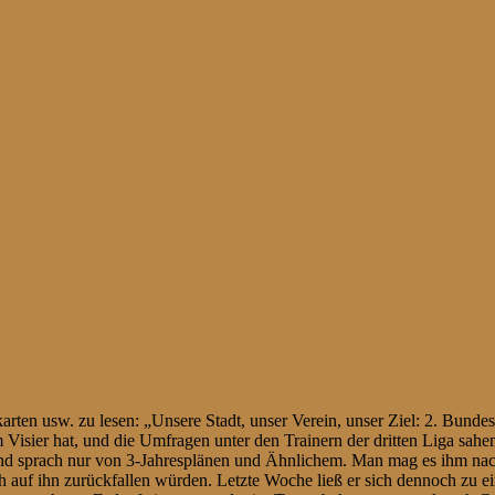
rten usw. zu lesen: „Unsere Stadt, unser Verein, unser Ziel: 2. Bunde
Visier hat, und die Umfragen unter den Trainern der dritten Liga sahe
t und sprach nur von 3-Jahresplänen und Ähnlichem. Man mag es ihm nachs
ch auf ihn zurückfallen würden. Letzte Woche ließ er sich dennoch zu e