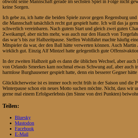
obwohl seine Mannschaft gerade im sechsten Spiel in Folge nicht ge
keine Sorgen.
Ich gebe zu, ich hatte die beiden Spiele zuvor gegen Regensburg und 
die Mannschaft tatsächlich recht gut gespielt hatte. Ich will das ja 
schwerlich vereinbaren. Nach gutem Start und gleich zwei guten Chanc
Zweikampf, aber nichts mehr, was auch nur den Hauch von Torgefah
das war’s bis zur Halbzeitpause. Steffen Wohlfahrt machte häufig eine
Mitspieler da war, der den Ball hätte verwerten können. Auch Martin 
wirklich gut. Einzig Alf Mintzel hatte gelegentlich gute Offensivakt
In der zweiten Halbzeit gab es dann die üblichen Wechsel, aber auch
von Orlando Smeekes kam nochmal etwas Schwung auf, aber auch in der
harmlose Burghausener gespielt hatte, denn ein besserer Gegner hä
Glücklicherweise ist es immer noch recht früh in der Saison und die 
Winterpause schon ein neues Motto suchen möchte. Nicht, dass wir un
gerne mal einem Erfolgserlebnis (im Sinne von drei Punkten) beiwo
Teilen:
Bluesky
Mastodon
Facebook
E-Mail