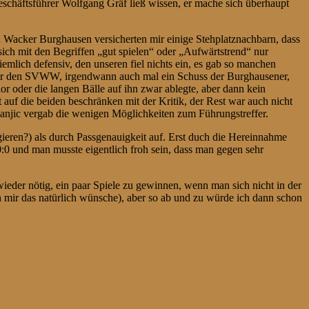
schäftsführer Wolfgang Gräf ließ wissen, er mache sich überhaupt
en Wacker Burghausen versicherten mir einige Stehplatznachbarn, dass
 sich mit den Begriffen „gut spielen“ oder „Aufwärtstrend“ nur
emlich defensiv, den unseren fiel nichts ein, es gab so manchen
für den SVWW, irgendwann auch mal ein Schuss der Burghausener,
or oder die langen Bälle auf ihn zwar ablegte, aber dann kein
 auf die beiden beschränken mit der Kritik, der Rest war auch nicht
 Janjic vergab die wenigen Möglichkeiten zum Führungstreffer.
gieren?) als durch Passgenauigkeit auf. Erst duch die Hereinnahme
:0 und man musste eigentlich froh sein, dass man gegen sehr
ieder nötig, ein paar Spiele zu gewinnen, wenn man sich nicht in der
 mir das natürlich wünsche), aber so ab und zu würde ich dann schon