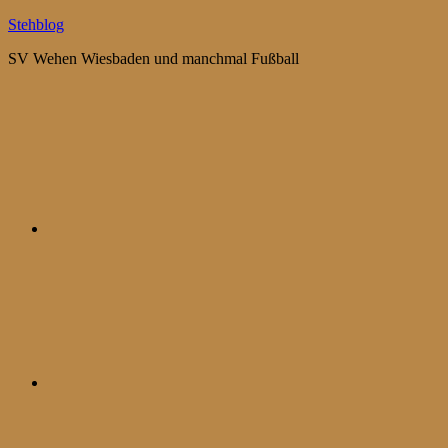
Zum
Stehblog
Inhalt
SV Wehen Wiesbaden und manchmal Fußball
springen
Bluesky
Mastodon
WhatsApp