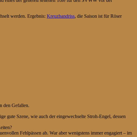
und eines der generell seltenen Tore für den SVWW vor der
hselt werden. Ergebnis:
Kreuzbandriss
, die Saison ist für Röser
n den Gefallen.
ige gute Szene, wie auch der eingewechselte Stroh-Engel, dessen
Zeiten?
rauenvollen Fehlpässen ab. War aber wenigstens immer engagiert – im