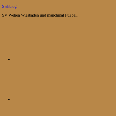
Zum
Stehblog
Inhalt
SV Wehen Wiesbaden und manchmal Fußball
springen
Bluesky
Mastodon
WhatsApp