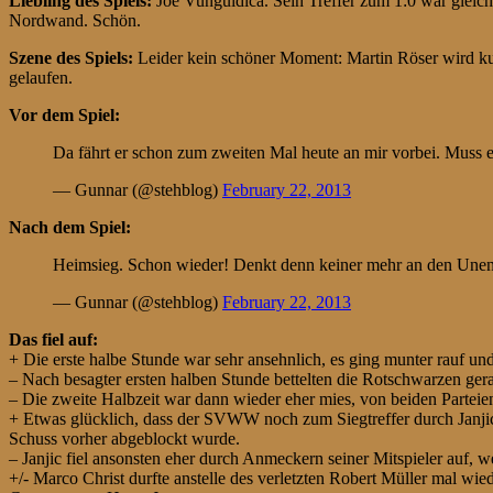
Liebling des Spiels:
Joe Vunguidica. Sein Treffer zum 1:0 war gleich
Nordwand. Schön.
Szene des Spiels:
Leider kein schöner Moment: Martin Röser wird ku
gelaufen.
Vor dem Spiel:
Da fährt er schon zum zweiten Mal heute an mir vorbei. Muss 
— Gunnar (@stehblog)
February 22, 2013
Nach dem Spiel:
Heimsieg. Schon wieder! Denkt denn keiner mehr an den Une
— Gunnar (@stehblog)
February 22, 2013
Das fiel auf:
+ Die erste halbe Stunde war sehr ansehnlich, es ging munter rauf und
– Nach besagter ersten halben Stunde bettelten die Rotschwarzen ger
– Die zweite Halbzeit war dann wieder eher mies, von beiden Parteie
+ Etwas glücklich, dass der SVWW noch zum Siegtreffer durch Janjic 
Schuss vorher abgeblockt wurde.
– Janjic fiel ansonsten eher durch Anmeckern seiner Mitspieler auf, w
+/- Marco Christ durfte anstelle des verletzten Robert Müller mal wi