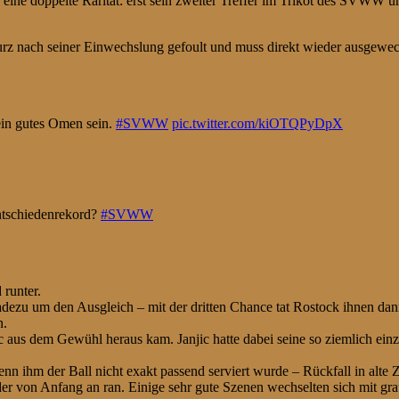
 eine doppelte Rarität: erst sein zweiter Treffer im Trikot des SVWW 
rz nach seiner Einwechslung gefoult und muss direkt wieder ausgewec
ein gutes Omen sein.
#SVWW
pic.twitter.com/kiOTQPyDpX
ntschiedenrekord?
#SVWW
 runter.
adezu um den Ausgleich – mit der dritten Chance tat Rostock ihnen dan
n.
aus dem Gewühl heraus kam. Janjic hatte dabei seine so ziemlich einz
enn ihm der Ball nicht exakt passend serviert wurde – Rückfall in alte 
eder von Anfang an ran. Einige sehr gute Szenen wechselten sich mit g