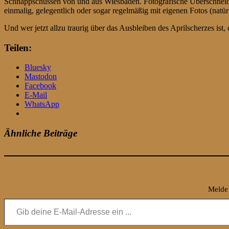
Schnappschüssen von und aus Wiesbaden. Fotografische Überschneid
einmalig, gelegentlich oder sogar regelmäßig mit eigenen Fotos (nat
Und wer jetzt allzu traurig über das Ausbleiben des Aprilscherzes ist,
Teilen:
Bluesky
Mastodon
Facebook
E-Mail
WhatsApp
Ähnliche Beiträge
Melde 
Gib deine E-Mail-Adresse ein ...