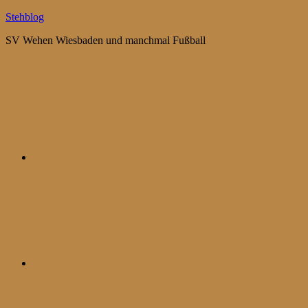
Zum
Stehblog
Inhalt
SV Wehen Wiesbaden und manchmal Fußball
springen
Bluesky
Mastodon
WhatsApp