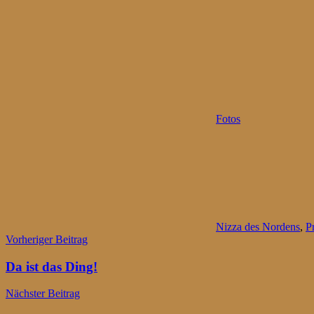
Fotos
Nizza des Nordens
,
P
Beitragsnavigation
Vorheriger Beitrag
Da ist das Ding!
Nächster Beitrag