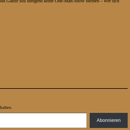
Das Ganze soll übrigens keine One-Man-Show bleiben – wer sich
.
halten.
Abonnieren