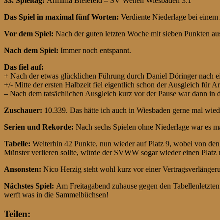
33. Spieltag
:
Arminia Bielefeld – SV Wehen Wiesbaden 3:1
Das Spiel in maximal fünf Worten:
Verdiente Niederlage bei einem 
Vor dem Spiel:
Nach der guten letzten Woche mit sieben Punkten aus
Nach dem Spiel:
Immer noch entspannt.
Das fiel auf:
+ Nach der etwas glücklichen Führung durch Daniel Döringer nach 
+/- Mitte der ersten Halbzeit fiel eigentlich schon der Ausgleich für 
– Nach dem tatsächlichen Ausgleich kurz vor der Pause war dann in d
Zuschauer:
10.339. Das hätte ich auch in Wiesbaden gerne mal wied
Serien und Rekorde:
Nach sechs Spielen ohne Niederlage war es mal
Tabelle:
Weiterhin 42 Punkte, nun wieder auf Platz 9, wobei von den 
Münster verlieren sollte, würde der SVWW sogar wieder einen Platz 
Ansonsten:
Nico Herzig steht wohl kurz vor einer Vertragsverlänger
Nächstes Spiel:
Am Freitagabend zuhause gegen den Tabellenletzten A
werft was in die Sammelbüchsen!
Teilen: