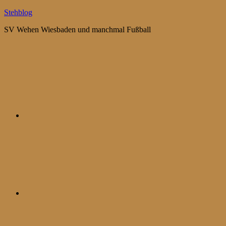
Zum
Stehblog
Inhalt
SV Wehen Wiesbaden und manchmal Fußball
springen
Bluesky
Mastodon
WhatsApp