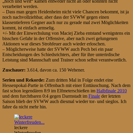
„hoch und weit“ kamen entweder nicht an oder konnten nicht
verarbeitet werden.
– Dass man gegen Heidenheim nicht viele Chancen bekommt, ist ja
noch nachvollziehbar, aber dass der SVWW gegen einen
klassentieferen Gegner auch nur zu gerade mal zwei Möglichkeiten
kommt, ist einfach armselig.
+/- Mit der Einwechslung von Maciej Zieba entstand wenigstens ein
bisschen Gefahr in der Offensive, aber nach zwei gelungenen
Aktionen war dieses Strohfeuer auch wieder erloschen.
– Möglicherweise hatte der SVWW auch Pech bei ein paar
Entscheidungen des Schiedsrichters, aber für ihre unterirdische
Leistung sind Mannschaft und Trainer schon selbst verantwortlich.
Zuschauer:
3.614, davon ca. 150 Wehener.
Serien und Rekorde:
Zum dritten Mal in Folge endet eine
Hessenpokal-Partie in Offenbach mit einer Enttäuschung. Nach dem
fast schon legendären 8:9 im Elfmeterschießen im
Halbfinale 2010
und dem furchtbaren 0:4 gegen Darmstadt im
Finale
der letzten
Saison blieb der SVWW auch diesmal wieder tor- und sieglos. Ich
fahre da nicht mehr hin.
leckere
Winterfreuden…