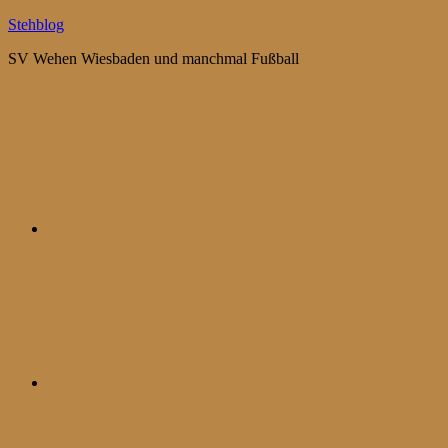
Zum
Stehblog
Inhalt
SV Wehen Wiesbaden und manchmal Fußball
springen
Bluesky
Mastodon
WhatsApp