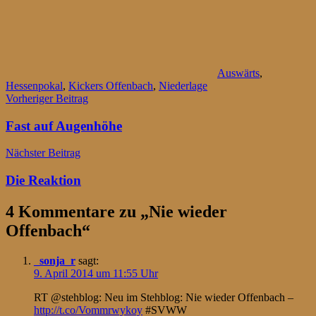
Auswärts
,
Hessenpokal
,
Kickers Offenbach
,
Niederlage
Beitragsnavigation
Vorheriger Beitrag
Fast auf Augenhöhe
Nächster Beitrag
Die Reaktion
4 Kommentare zu „
Nie wieder
Offenbach
“
_sonja_r
sagt:
9. April 2014 um 11:55 Uhr
RT @stehblog: Neu im Stehblog: Nie wieder Offenbach –
http://t.co/Vommrwykoy
#SVWW