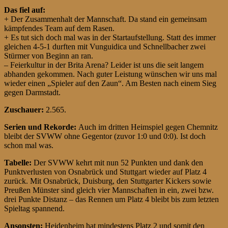
Das fiel auf:
+ Der Zusammenhalt der Mannschaft. Da stand ein gemeinsam
kämpfendes Team auf dem Rasen.
+ Es tut sich doch mal was in der Startaufstellung. Statt des immer
gleichen 4-5-1 durften mit Vunguidica und Schnellbacher zwei
Stürmer von Beginn an ran.
– Feierkultur in der Brita Arena? Leider ist uns die seit langem
abhanden gekommen. Nach guter Leistung wünschen wir uns mal
wieder einen „Spieler auf den Zaun“. Am Besten nach einem Sieg
gegen Darmstadt.
Zuschauer:
2.565.
Serien und Rekorde:
Auch im dritten Heimspiel gegen Chemnitz
bleibt der SVWW ohne Gegentor (zuvor 1:0 und 0:0). Ist doch
schon mal was.
Tabelle:
Der SVWW kehrt mit nun 52 Punkten und dank den
Punktverlusten von Osnabrück und Stuttgart wieder auf Platz 4
zurück. Mit Osnabrück, Duisburg, den Stuttgarter Kickers sowie
Preußen Münster sind gleich vier Mannschaften in ein, zwei bzw.
drei Punkte Distanz – das Rennen um Platz 4 bleibt bis zum letzten
Spieltag spannend.
Ansonsten:
Heidenheim hat mindestens Platz 2 und somit den