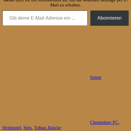
Melde dich für ein Abonnement an, um die neuesten Beiträge per E-
Mail zu erhalten.
Gib deine E-Mail-Adresse ein ...
Abonnieren
Spiele
Chemnitzer FC
,
Heimspiel
,
Sieg
,
Tobias Jänicke