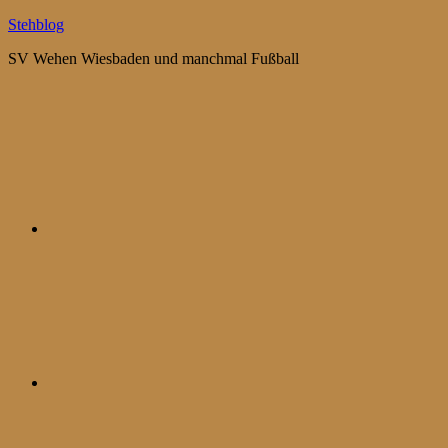
Zum
Stehblog
Inhalt
SV Wehen Wiesbaden und manchmal Fußball
springen
Bluesky
Mastodon
WhatsApp