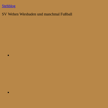
Zum
Stehblog
Inhalt
SV Wehen Wiesbaden und manchmal Fußball
springen
Bluesky
Mastodon
WhatsApp