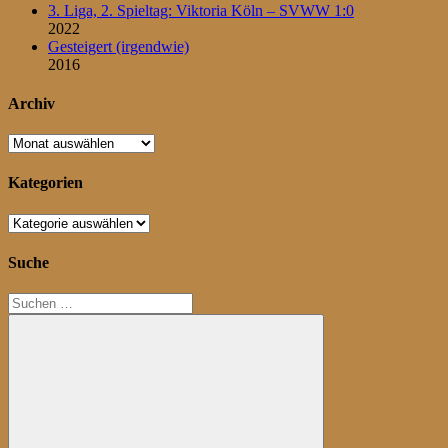
3. Liga, 2. Spieltag: Viktoria Köln – SVWW 1:0
2022
Gesteigert (irgendwie)
2016
Archiv
Archiv
Kategorien
Kategorien
Suche
Suchen
nach: