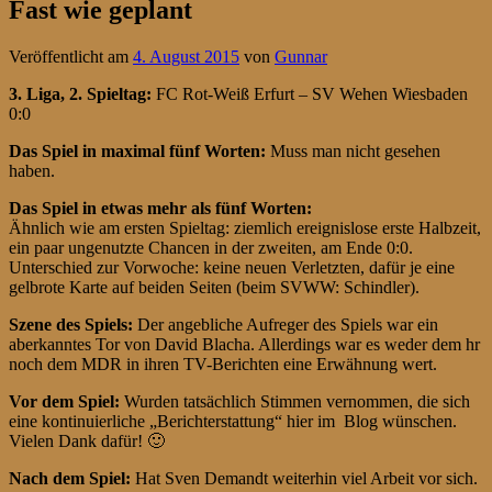
Fast wie geplant
Veröffentlicht am
4. August 2015
von
Gunnar
3. Liga, 2. Spieltag
:
FC Rot-Weiß Erfurt – SV Wehen Wiesbaden
0:0
Das Spiel in maximal fünf Worten:
Muss man nicht gesehen
haben.
Das Spiel in etwas mehr als fünf Worten:
Ähnlich wie am ersten Spieltag: ziemlich ereignislose erste Halbzeit,
ein paar ungenutzte Chancen in der zweiten, am Ende 0:0.
Unterschied zur Vorwoche: keine neuen Verletzten, dafür je eine
gelbrote Karte auf beiden Seiten (beim SVWW: Schindler).
Szene des Spiels:
Der angebliche Aufreger des Spiels war ein
aberkanntes Tor von David Blacha. Allerdings war es weder dem hr
noch dem MDR in ihren TV-Berichten eine Erwähnung wert.
Vor dem Spiel:
Wurden tatsächlich Stimmen vernommen, die sich
eine kontinuierliche „Berichterstattung“ hier im Blog wünschen.
Vielen Dank dafür! 🙂
Nach dem Spiel:
Hat Sven Demandt weiterhin viel Arbeit vor sich.