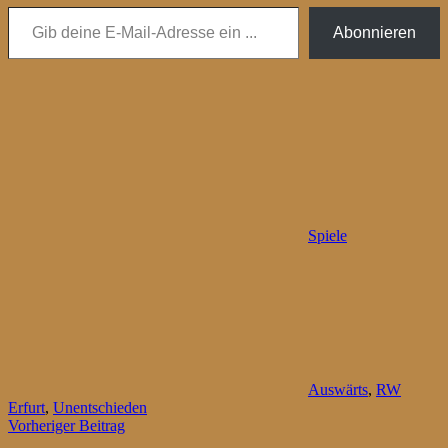
Gib deine E-Mail-Adresse ein ...
Abonnieren
Spiele
Auswärts
,
RW
Erfurt
,
Unentschieden
Beitragsnavigation
Vorheriger Beitrag