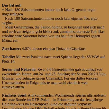
Das fiel auf:
+ Nach 180 Saisonminuten immer noch kein Gegentor, ergo:
ungeschlagen.
– Nach 180 Saisonminuten immer noch kein eigenes Tor, ergo:
sieglos.
+ Mein Geheimplan, die Saison holprig zu beginnen und sich nach
und nach zu steigern, geht bisher auf, zumindest der erste Teil. Das
erhoffte erste Saisontor heben wir uns halt fürs Heimspiel gegen
Mainz auf.
Zuschauer:
4.674, davon ein paar Dutzend Gästefans.
Tabelle:
Mit zwei Punkten nach zwei Spielen liegt der SVWW auf
Platz 14.
Serien und Rekorde:
Zwei 0:0 hintereinander gab es zuletzt vor
zweieinhalb Jahren: am 24. und 25. Spieltag der Saison 2012/13 (in
Münster und zuhause gegen Chemnitz). Für ein drittes torloses
Unentschieden in Folge müsste man wohl ziemlich weit
zurückblättern.
Nächstes Spiel:
Am kommenden Wochenende spielen alle anderen
die erste Runde im DFB-Pokal – in Erinnerung an das letztjährige
Halbfinal-Aus im Hessenpokal (und die dadurch verpasste
Qualifikation für den DFB-Pokal) würde ich mir währenddessen für