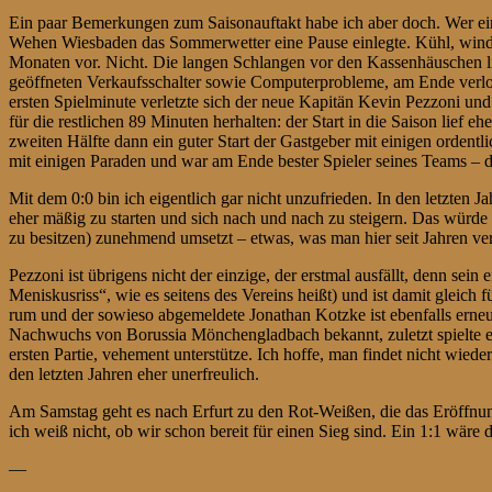
Ein paar Bemerkungen zum Saisonauftakt habe ich aber doch. Wer ei
Wehen Wiesbaden das Sommerwetter eine Pause einlegte. Kühl, windig,
Monaten vor. Nicht. Die langen Schlangen vor den Kassenhäuschen li
geöffneten Verkaufsschalter sowie Computerprobleme, am Ende verl
ersten Spielminute verletzte sich der neue Kapitän Kevin Pezzoni un
für die restlichen 89 Minuten herhalten: der Start in die Saison lief
zweiten Hälfte dann ein guter Start der Gastgeber mit einigen orden
mit einigen Paraden und war am Ende bester Spieler seines Teams – da
Mit dem 0:0 bin ich eigentlich gar nicht unzufrieden. In den letzten 
eher mäßig zu starten und sich nach und nach zu steigern. Das würde v
zu besitzen) zunehmend umsetzt – etwas, was man hier seit Jahren ver
Pezzoni ist übrigens nicht der einzige, der erstmal ausfällt, denn sei
Meniskusriss“, wie es seitens des Vereins heißt) und ist damit gleich
rum und der sowieso abgemeldete Jonathan Kotzke ist ebenfalls ern
Nachwuchs von Borussia Mönchengladbach bekannt, zuletzt spielte er 
ersten Partie, vehement unterstütze. Ich hoffe, man findet nicht wiede
den letzten Jahren eher unerfreulich.
Am Samstag geht es nach Erfurt zu den Rot-Weißen, die das Eröffnun
ich weiß nicht, ob wir schon bereit für einen Sieg sind. Ein 1:1 wäre
—