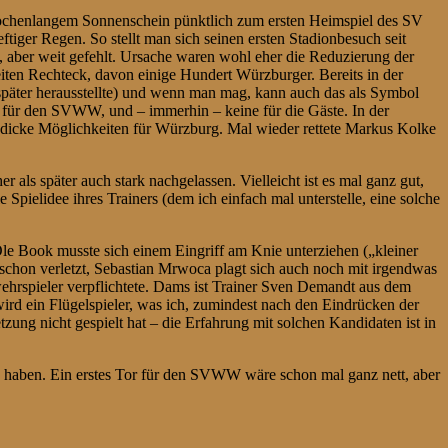
wochenlangem Sonnenschein pünktlich zum ersten Heimspiel des SV
iger Regen. So stellt man sich seinen ersten Stadionbesuch seit
 aber weit gefehlt. Ursache waren wohl eher die Reduzierung der
iten Rechteck, davon einige Hundert Würzburger. Bereits in der
 später herausstellte) und wenn man mag, kann auch das als Symbol
cen für den SVWW, und – immerhin – keine für die Gäste. In der
e dicke Möglichkeiten für Würzburg. Mal wieder rettete Markus Kolke
 als später auch stark nachgelassen. Vielleicht ist es mal ganz gut,
Spielidee ihres Trainers (dem ich einfach mal unterstelle, eine solche
ls-Ole Book musste sich einem Eingriff am Knie unterziehen („kleiner
n schon verletzt, Sebastian Mrwoca plagt sich auch noch mit irgendwas
hrspieler verpflichtete. Dams ist Trainer Sven Demandt aus dem
ird ein Flügelspieler, was ich, zumindest nach den Eindrücken der
tzung nicht gespielt hat – die Erfahrung mit solchen Kandidaten ist in
n haben. Ein erstes Tor für den SVWW wäre schon mal ganz nett, aber