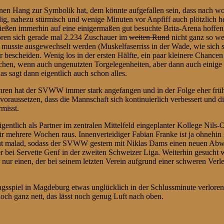
nen Hang zur Symbolik hat, dem könnte aufgefallen sein, dass nach 
 nahezu stürmisch und wenige Minuten vor Anpfiff auch plötzlich heft
eßen immerhin auf eine einigermaßen gut besuchte Brita-Arena hoffen,
oren sich gerade mal 2.234 Zuschauer im
weiten Rund
nicht ganz so we
d musste ausgewechselt werden (Muskelfaserriss in der Wade, wie sich
 eher bescheiden. Wenig los in der ersten Hälfte, ein paar kleinere Chan
tlichen, wenn auch ungenutzten Torgelegenheiten, aber dann auch einig
s sagt dann eigentlich auch schon alles.
Jahren hat der SVWW immer stark angefangen und in der Folge eher früher
oraussetzen, dass die Mannschaft sich kontinuierlich verbessert und die 
misst.
n eigentlich als Partner im zentralen Mittelfeld eingeplanter Kollege Ni
 für mehrere Wochen raus. Innenverteidiger Fabian Franke ist ja ohnehi
eut malad, sodass der SVWW gestern mit Niklas Dams einen neuen Abwe
bei Servette Genf in der zweiten Schweizer Liga. Weiterhin gesucht w
r nur einen, der bei seinem letzten Verein aufgrund einer schweren Verle
gsspiel in Magdeburg etwas unglücklich in der Schlussminute verlore
 doch ganz nett, das lässt noch genug Luft nach oben.