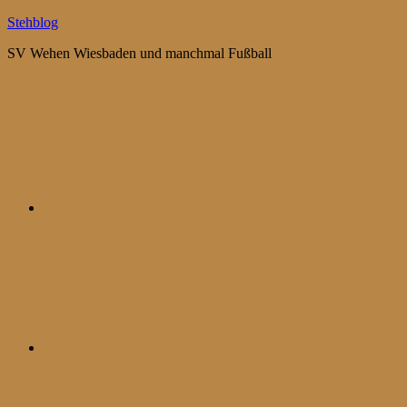
Zum
Stehblog
Inhalt
SV Wehen Wiesbaden und manchmal Fußball
springen
Bluesky
Mastodon
WhatsApp