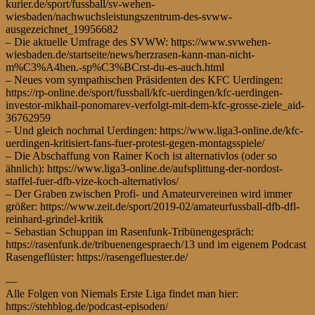
kurier.de/sport/fussball/sv-wehen-
wiesbaden/nachwuchsleistungszentrum-des-svww-
ausgezeichnet_19956682
– Die aktuelle Umfrage des SVWW: https://www.svwehen-
wiesbaden.de/startseite/news/herzrasen-kann-man-nicht-
m%C3%A4hen.-sp%C3%BCrst-du-es-auch.html
– Neues vom sympathischen Präsidenten des KFC Uerdingen:
https://rp-online.de/sport/fussball/kfc-uerdingen/kfc-uerdingen-
investor-mikhail-ponomarev-verfolgt-mit-dem-kfc-grosse-ziele_aid-
36762959
– Und gleich nochmal Uerdingen: https://www.liga3-online.de/kfc-
uerdingen-kritisiert-fans-fuer-protest-gegen-montagsspiele/
– Die Abschaffung von Rainer Koch ist alternativlos (oder so
ähnlich): https://www.liga3-online.de/aufsplittung-der-nordost-
staffel-fuer-dfb-vize-koch-alternativlos/
– Der Graben zwischen Profi- und Amateurvereinen wird immer
größer: https://www.zeit.de/sport/2019-02/amateurfussball-dfb-dfl-
reinhard-grindel-kritik
– Sebastian Schuppan im Rasenfunk-Tribünengespräch:
https://rasenfunk.de/tribuenengespraech/13 und im eigenem Podcast
Rasengeflüster: https://rasengefluester.de/
—
Alle Folgen von Niemals Erste Liga findet man hier:
https://stehblog.de/podcast-episoden/