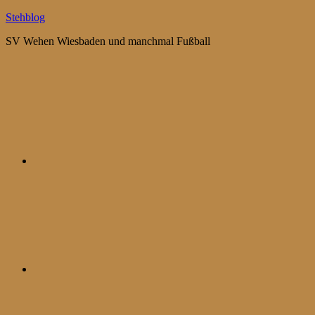
Zum
Stehblog
Inhalt
SV Wehen Wiesbaden und manchmal Fußball
springen
Bluesky
Mastodon
WhatsApp