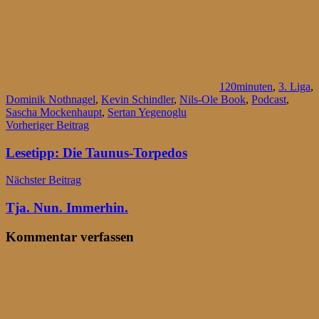
120minuten
,
3. Liga
,
Dominik Nothnagel
,
Kevin Schindler
,
Nils-Ole Book
,
Podcast
,
Sascha Mockenhaupt
,
Sertan Yegenoglu
Beitragsnavigation
Vorheriger Beitrag
Lesetipp: Die Taunus-Torpedos
Nächster Beitrag
Tja. Nun. Immerhin.
Kommentar verfassen