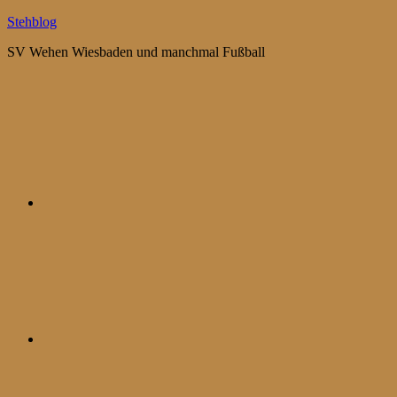
Zum
Stehblog
Inhalt
SV Wehen Wiesbaden und manchmal Fußball
springen
Bluesky
Mastodon
WhatsApp