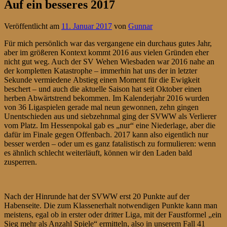
Auf ein besseres 2017
Veröffentlicht am
11. Januar 2017
von
Gunnar
Für mich persönlich war das vergangene ein durchaus gutes Jahr,
aber im größeren Kontext kommt 2016 aus vielen Gründen eher
nicht gut weg. Auch der SV Wehen Wiesbaden war 2016 nahe an
der kompletten Katastrophe – immerhin hat uns der in letzter
Sekunde vermiedene Abstieg einen Moment für die Ewigkeit
beschert – und auch die aktuelle Saison hat seit Oktober einen
herben Abwärtstrend bekommen. Im Kalenderjahr 2016 wurden
von 36 Ligaspielen gerade mal neun gewonnen, zehn gingen
Unentschieden aus und siebzehnmal ging der SVWW als Verlierer
vom Platz. Im Hessenpokal gab es „nur“ eine Niederlage, aber die
dafür im Finale gegen Offenbach. 2017 kann also eigentlich nur
besser werden – oder um es ganz fatalistisch zu formulieren: wenn
es ähnlich schlecht weiterläuft, können wir den Laden bald
zusperren.
Nach der Hinrunde hat der SVWW erst 20 Punkte auf der
Habenseite. Die zum Klassenerhalt notwendigen Punkte kann man
meistens, egal ob in erster oder dritter Liga, mit der Faustformel „ein
Sieg mehr als Anzahl Spiele“ ermitteln, also in unserem Fall 41