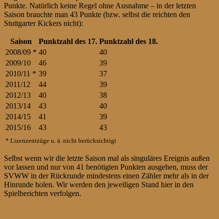
Punkte. Natürlich keine Regel ohne Ausnahme – in der letzten
Saison brauchte man 43 Punkte (bzw. selbst die reichten den
Stuttgarter Kickers nicht):
Saison
Punktzahl des 17.
Punktzahl des 18.
2008/09 *
40
40
2009/10
46
39
2010/11 *
39
37
2011/12
44
39
2012/13
40
38
2013/14
43
40
2014/15
41
39
2015/16
43
43
* Lizenzentzüge u. ä. nicht berücksichtigt
Selbst wenn wir die letzte Saison mal als singuläres Ereignis außen
vor lassen und nur von 41 benötigten Punkten ausgehen, muss der
SVWW in der Rückrunde mindestens einen Zähler mehr als in der
Hinrunde holen. Wir werden den jeweiligen Stand hier in den
Spielberichten verfolgen.