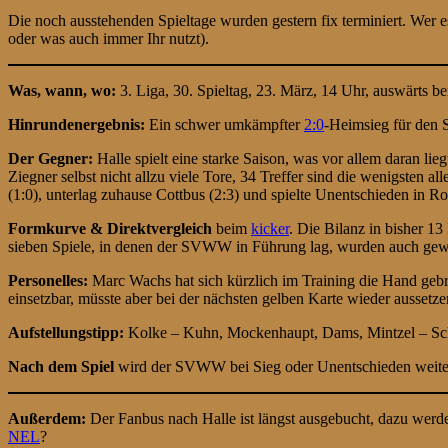
Die noch ausstehenden Spieltage wurden gestern fix terminiert. Wer e
oder was auch immer Ihr nutzt).
Was, wann, wo:
3. Liga, 30. Spieltag, 23. März, 14 Uhr, auswärts 
Hinrundenergebnis:
Ein schwer umkämpfter
2:0
-Heimsieg für de
Der Gegner:
Halle spielt eine starke Saison, was vor allem daran l
Ziegner selbst nicht allzu viele Tore, 34 Treffer sind die wenigsten 
(1:0), unterlag zuhause Cottbus (2:3) und spielte Unentschieden in Ro
Formkurve & Direktvergleich
beim
kicker
. Die Bilanz in bisher 1
sieben Spiele, in denen der SVWW in Führung lag, wurden auch gewo
Personelles:
Marc Wachs hat sich kürzlich im Training die Hand gebro
einsetzbar, müsste aber bei der nächsten gelben Karte wieder ausse
Aufstellungstipp:
Kolke – Kuhn, Mockenhaupt, Dams, Mintzel – Sch
Nach dem Spiel
wird der SVWW bei Sieg oder Unentschieden weiterhin
Außerdem:
Der Fanbus nach Halle ist längst ausgebucht, dazu werd
NEL
?