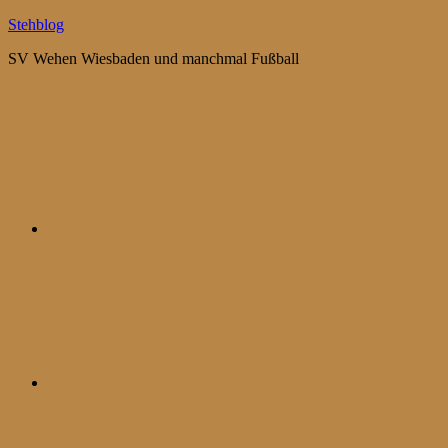
Zum
Stehblog
Inhalt
SV Wehen Wiesbaden und manchmal Fußball
springen
Bluesky
Mastodon
WhatsApp