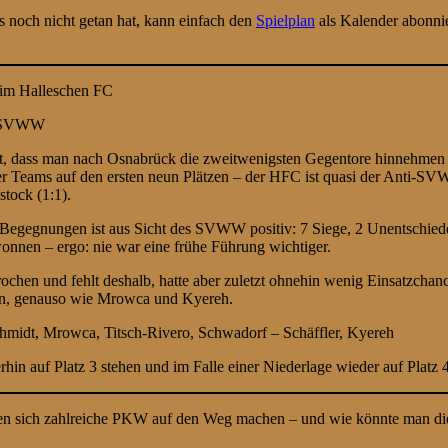
s noch nicht getan hat, kann einfach den
Spielplan
als Kalender abonni
beim Halleschen FC
n SVWW
iegt, dass man nach Osnabrück die zweitwenigsten Gegentore hinnehmen 
aller Teams auf den ersten neun Plätzen – der HFC ist quasi der Anti-S
stock (1:1).
3 Begegnungen ist aus Sicht des SVWW positiv: 7 Siege, 2 Unentschied
nnen – ergo: nie war eine frühe Führung wichtiger.
chen und fehlt deshalb, hatte aber zuletzt ohnehin wenig Einsatzchance
tzen, genauso wie Mrowca und Kyereh.
midt, Mrowca, Titsch-Rivero, Schwadorf – Schäffler, Kyereh
 auf Platz 3 stehen und im Falle einer Niederlage wieder auf Platz 4
en sich zahlreiche PKW auf den Weg machen – und wie könnte man die v