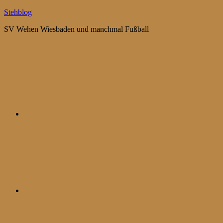
Zum
Stehblog
Inhalt
SV Wehen Wiesbaden und manchmal Fußball
springen
Bluesky
Mastodon
WhatsApp