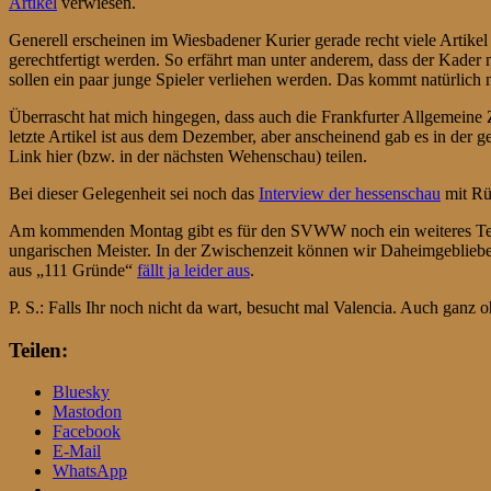
Artikel
verwiesen.
Generell erscheinen im Wiesbadener Kurier gerade recht viele Arti
gerechtfertigt werden. So erfährt man unter anderem, dass der Kader
sollen ein paar junge Spieler verliehen werden. Das kommt natürlich 
Überrascht hat mich hingegen, dass auch die Frankfurter Allgemein
letzte Artikel ist aus dem Dezember, aber anscheinend gab es in der
Link hier (bzw. in der nächsten Wehenschau) teilen.
Bei dieser Gelegenheit sei noch das
Interview der hessenschau
mit Rüd
Am kommenden Montag gibt es für den SVWW noch ein weiteres Testsp
ungarischen Meister. In der Zwischenzeit können wir Daheimgeblieben
aus „111 Gründe“
fällt ja leider aus
.
P. S.: Falls Ihr noch nicht da wart, besucht mal Valencia. Auch gan
Teilen:
Bluesky
Mastodon
Facebook
E-Mail
WhatsApp