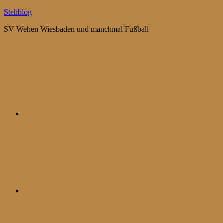
Zum
Stehblog
Inhalt
SV Wehen Wiesbaden und manchmal Fußball
springen
Bluesky
Mastodon
WhatsApp