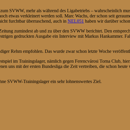
kel zum SVWW, mehr als während des Ligabetriebs – wahrscheinlich mu
 noch etwas verkleinert werden soll. Marc Wachs, der schon seit geraum
nicht furchtbar überraschend, auch in
NEL051
haben wir darüber schon 
e Zeitung zumindest ab und zu über den SVWW berichtet. Den entsprec
 gestrigen gedruckten Ausgabe ein Interview mit Markus Hankammer. Fal
iger Rehm empfohlen. Das wurde zwar schon letzte Woche veröffentlich
iel im Trainingslager, nämlich gegen Ferencvárosi Torna Club, hierz
en uns mit der ersten Bundesliga die Zeit vertreiben, die schon heute
z ohne SVWW-Trainingslager ein sehr lohnenswertes Ziel.