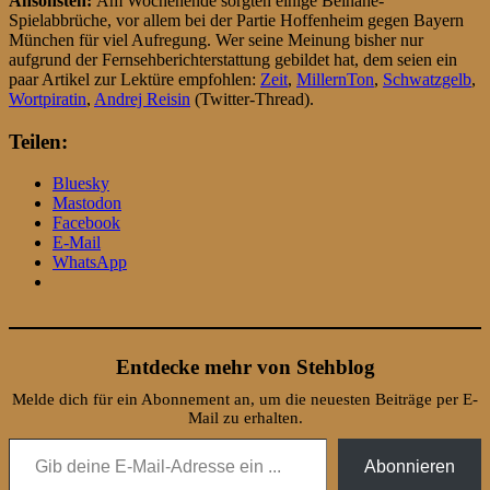
Ansonsten:
Am Wochenende sorgten einige Beinahe-
Spielabbrüche, vor allem bei der Partie Hoffenheim gegen Bayern
München für viel Aufregung. Wer seine Meinung bisher nur
aufgrund der Fernsehberichterstattung gebildet hat, dem seien ein
paar Artikel zur Lektüre empfohlen:
Zeit
,
MillernTon
,
Schwatzgelb
,
Wortpiratin
,
Andrej Reisin
(Twitter-Thread).
Teilen:
Bluesky
Mastodon
Facebook
E-Mail
WhatsApp
Entdecke mehr von Stehblog
Melde dich für ein Abonnement an, um die neuesten Beiträge per E-
Mail zu erhalten.
Gib deine E-Mail-Adresse ein ...
Abonnieren