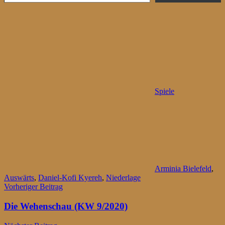
Spiele
Arminia Bielefeld
,
Auswärts
,
Daniel-Kofi Kyereh
,
Niederlage
Beitragsnavigation
Vorheriger Beitrag
Die Wehenschau (KW 9/2020)