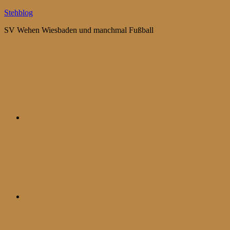
Zum
Stehblog
Inhalt
SV Wehen Wiesbaden und manchmal Fußball
springen
Bluesky
Mastodon
WhatsApp