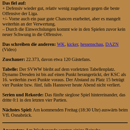
Das fiel auf:
+ Defensiv wieder gut, relativ wenig zugelassen gegen die beste
Offensive der Liga.
+/- Vorne auch ein paar gute Chancen erarbeitet, aber es mangelt
weiterhin an der Verwertung.
– Durch die Einwechslungen kommt wie in den Spielen zuvor kein
neuer Schwung in die Offensive.
Das schreiben die anderen:
WK
,
kicker
,
hessenschau
,
DAZN
(Video)
Zuschauer:
22.373, davon etwa 120 Gästefans.
Tabelle:
Der SVWW bleibt auf dem vorletzten Tabellenplatz.
Dynamo Dresden ist bis auf einen Punkt herangerückt, der KSC als
16. weiterhin zwei Punkte voraus. Der Abstand zu Platz 15 beträgt
vier Punkte bzw. fünf, falls Hannover heute Abend nicht verliert.
Serien und Rekorde:
Das fünfte sieglose Spiel hintereinander, das
dritte 0:1 in den letzten vier Partien.
Nächstes Spiel:
Am kommenden Freitag (18:30 Uhr) auswärts beim
VfL Osnabrück.