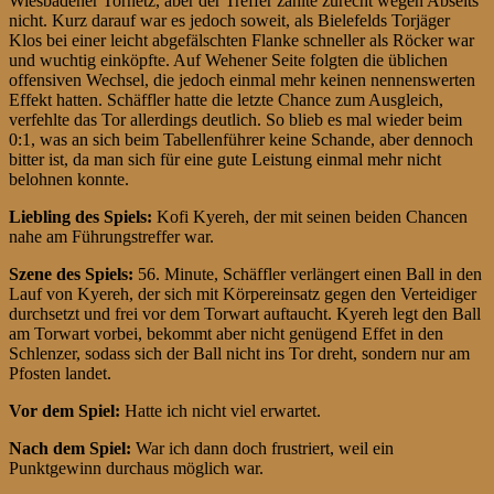
Wiesbadener Tornetz, aber der Treffer zählte zurecht wegen Abseits
nicht. Kurz darauf war es jedoch soweit, als Bielefelds Torjäger
Klos bei einer leicht abgefälschten Flanke schneller als Röcker war
und wuchtig einköpfte. Auf Wehener Seite folgten die üblichen
offensiven Wechsel, die jedoch einmal mehr keinen nennenswerten
Effekt hatten. Schäffler hatte die letzte Chance zum Ausgleich,
verfehlte das Tor allerdings deutlich. So blieb es mal wieder beim
0:1, was an sich beim Tabellenführer keine Schande, aber dennoch
bitter ist, da man sich für eine gute Leistung einmal mehr nicht
belohnen konnte.
Liebling des Spiels:
Kofi Kyereh, der mit seinen beiden Chancen
nahe am Führungstreffer war.
Szene des Spiels:
56. Minute, Schäffler verlängert einen Ball in den
Lauf von Kyereh, der sich mit Körpereinsatz gegen den Verteidiger
durchsetzt und frei vor dem Torwart auftaucht. Kyereh legt den Ball
am Torwart vorbei, bekommt aber nicht genügend Effet in den
Schlenzer, sodass sich der Ball nicht ins Tor dreht, sondern nur am
Pfosten landet.
Vor dem Spiel:
Hatte ich nicht viel erwartet.
Nach dem Spiel:
War ich dann doch frustriert, weil ein
Punktgewinn durchaus möglich war.