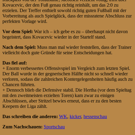
Kovacevic, der den Fuß genau richtig reinhält, um das 2:0 zu
erzielen. Der Treffer enthielt sowohl richtig guten Fußball mit der
Vorbereitung als auch Spielglück, dass der missratene Abschluss zur
perfekten Vorlage wird.
Vor dem Spiel:
War ich – ich gebe es zu – überhaupt nicht davon
begeistert, dass Kovacevic wieder in der Startelf stand.
Nach dem Spiel:
Muss man mal wieder feststellen, dass der Trainer
vielleicht doch gute Gründe für seine Entscheidungen hat.
Das fiel auf:
+ Enorm verbessertes Offensivspiel im Vergleich zum letzten Spiel.
Der Ball wurde in der gegnerischen Hälfte nicht so schnell wieder
verloren, sodass die zahlreichen Kontergelegenheiten häufig auch zu
Chancen führten.
+ Dennoch blieb die Defensive stabil. Die Hertha (vor dem Spieltag
mit den zweitmeisten erzielten Toren) kam zwar zu einigen
Abschlüssen, aber Stritzel bewies erneut, dass er zu den besten
Keepern der Liga zählt.
Das schreiben die anderen:
WK
,
kicker
,
hessenschau
Zum Nachschauen:
Sportschau