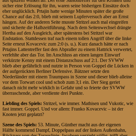
aus spitzem Winkel ab. Der erste Saisontreffer für den Kroaten und
sicher eine Erlösung für ihn, waren seine bisherigen Einsätze doch
eher unglücklich. Prtajin hatte wenige Minuten später die große
Chance auf das 2:0, blieb mit seinem Lupferversuch aber an Ernst
hängen. Auf der anderen Seite musste Stritzel auch mal eingreifen
und sicherte die Halbzeitführung. Nach dem Seitenwechsel drängte
Hertha auf den Ausgleich, aber spätestens bei Stritzel war
Endstation. Stattdessen traf nach einem tollen Angriff über die linke
Seite erneut Kovacevic zum 2:0 (s. u.). Kurz danach hätte er nach
Prtajins Lattentreffer fast den Abpraller zu einem Hattrick verwertet,
verfehlte aber das Tor. Im Anschluss an einen langen Einwurf
verkürzte Kenny mit einem Distanzschuss auf 2:1. Der SVWW
blieb aber gefährlich und nutzte in Person von Goppel die Lücken in
der aufgerückten Berliner Defensive. Bätzner setzte den
Niederländer mit einem Traumpass in Szene und dieser blieb alleine
vor dem Torwart cool und schob zum 3;1 ein. Der Sieg geriet
danach nicht mehr wirklich in Gefahr und so feierte der SVWW
überraschende, aber verdiente drei Punkte.
Liebling des Spiels:
Stritzel, wie immer. Mathisen und Vukotic, wie
fast immer. Goppel. Und vor allem: Franko Kovacevic – ist der
Knoten jetzt geplatzt?
Szene des Spiels:
53. Minute, Günther macht aus der eigenen
Hälfte kommend Dampf, Doppelpass auf der linken Außenbahn,
Rückpass von der Torauslinie, Jacobsen verzieht völlig, trifft aber