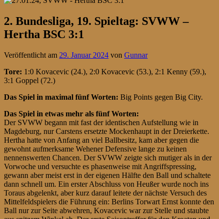
2. Bundesliga, 19. Spieltag: SVWW –
Hertha BSC 3:1
Veröffentlicht am
29. Januar 2024
von
Gunnar
Tore:
1:0 Kovacevic (24.), 2:0 Kovacevic (53.), 2:1 Kenny (59.),
3:1 Goppel (72.)
Das Spiel in maximal fünf Worten:
Big Points gegen Big City.
Das Spiel in etwas mehr als fünf Worten:
Der SVWW begann mit fast der identischen Aufstellung wie in
Magdeburg, nur Carstens ersetzte Mockenhaupt in der Dreierkette.
Hertha hatte von Anfang an viel Ballbesitz, kam aber gegen die
gewohnt aufmerksame Wehener Defensive lange zu keinen
nennenswerten Chancen. Der SVWW zeigte sich mutiger als in der
Vorwoche und versuchte es phasenweise mit Angriffspressing,
gewann aber meist erst in der eigenen Hälfte den Ball und schaltete
dann schnell um. Ein erster Abschluss von Heußer wurde noch ins
Toraus abgelenkt, aber kurz darauf leitete der nächste Versuch des
Mittelfeldspielers die Führung ein: Berlins Torwart Ernst konnte den
Ball nur zur Seite abwehren, Kovacevic war zur Stelle und staubte