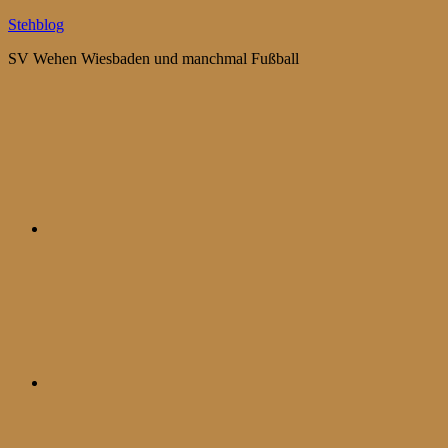
Zum
Stehblog
Inhalt
SV Wehen Wiesbaden und manchmal Fußball
springen
Bluesky
Mastodon
WhatsApp