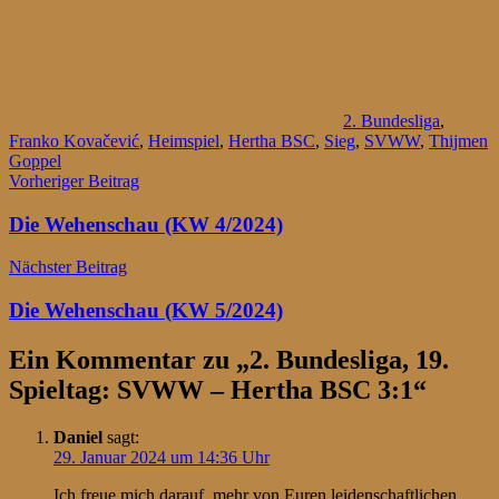
2. Bundesliga
,
Franko Kovačević
,
Heimspiel
,
Hertha BSC
,
Sieg
,
SVWW
,
Thijmen
Goppel
Beitragsnavigation
Vorheriger Beitrag
Die Wehenschau (KW 4/2024)
Nächster Beitrag
Die Wehenschau (KW 5/2024)
Ein Kommentar zu „
2. Bundesliga, 19.
Spieltag: SVWW – Hertha BSC 3:1
“
Daniel
sagt:
29. Januar 2024 um 14:36 Uhr
Ich freue mich darauf, mehr von Euren leidenschaftlichen