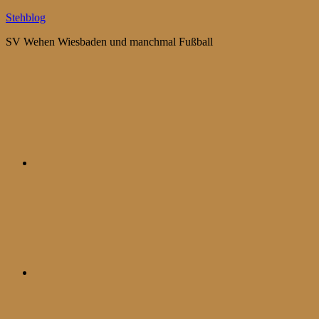
Zum
Stehblog
Inhalt
SV Wehen Wiesbaden und manchmal Fußball
springen
Bluesky
Mastodon
WhatsApp