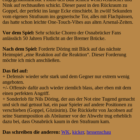
Nink auf rechtsaußen schickt. Dieser passt in den Rückraum zu
Goppel, der perfekt ins lange Ecke einschiebt. In zwölf Sekunden
vom eigenen Strafraum ins gegnerische Tor, alles mit Flachpässen,
das hatte schon leichte One-Touch-Vibes aus alten Arsenal-Zeiten.
Vor dem Spiel:
Sehr schicke Choreo der Osnabrücker Fans
anlässlich 50 Jahren Flutlicht an der Bremer Brücke.
Nach dem Spiel:
Forderte Döring mit Blick auf das nächste
Heimspiel „eine Reaktion auf die Reaktion“. Dieser Forderung
möchte ich mich anschließen.
Das fiel auf:
+ Defensiv wieder sehr stark und dem Gegner nur extrem wenig
angeboten.
+/- Offensiv dafür auch wieder ziemlich blass, aber eben mit dem
einen perfekten Angriff.
+ Sonderlob für Nils Döring, der aus der Not eine Tugend gemacht
und sich mal getraut hat, ein paar Spieler auf andere Positionen zu
verschieben (Goppel, Gözüsirin). Die Rückkehr von Jacobsen auf
seine Stammposition als Abräumer vor der Abwehr trug erheblich
dazu bei, dass Osnabrück kaum in den Strafraum kam.
Das schreiben die anderen:
WK
,
kicker
,
hessenschau