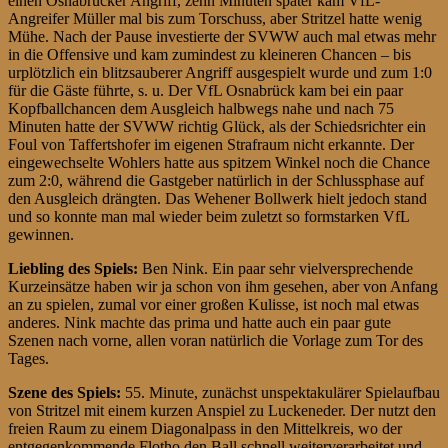
einen Osnabrücker Angriff, zehn Minuten später kam VfL-
Angreifer Müller mal bis zum Torschuss, aber Stritzel hatte wenig
Mühe. Nach der Pause investierte der SVWW auch mal etwas mehr
in die Offensive und kam zumindest zu kleineren Chancen – bis
urplötzlich ein blitzsauberer Angriff ausgespielt wurde und zum 1:0
für die Gäste führte, s. u. Der VfL Osnabrück kam bei ein paar
Kopfballchancen dem Ausgleich halbwegs nahe und nach 75
Minuten hatte der SVWW richtig Glück, als der Schiedsrichter ein
Foul von Taffertshofer im eigenen Strafraum nicht erkannte. Der
eingewechselte Wohlers hatte aus spitzem Winkel noch die Chance
zum 2:0, während die Gastgeber natürlich in der Schlussphase auf
den Ausgleich drängten. Das Wehener Bollwerk hielt jedoch stand
und so konnte man mal wieder beim zuletzt so formstarken VfL
gewinnen.
Liebling des Spiels:
Ben Nink. Ein paar sehr vielversprechende
Kurzeinsätze haben wir ja schon von ihm gesehen, aber von Anfang
an zu spielen, zumal vor einer großen Kulisse, ist noch mal etwas
anderes. Nink machte das prima und hatte auch ein paar gute
Szenen nach vorne, allen voran natürlich die Vorlage zum Tor des
Tages.
Szene des Spiels:
55. Minute, zunächst unspektakulärer Spielaufbau
von Stritzel mit einem kurzen Anspiel zu Luckeneder. Der nutzt den
freien Raum zu einem Diagonalpass in den Mittelkreis, wo der
entgegenkommende Flotho den Ball schnell weiterverarbeitet und