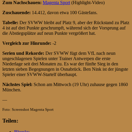
Zum Nachschauen:
Magenta Sport
(Highlight-Video)
Zuschauende:
14.412, davon etwa 100 Gästefans.
Tabelle:
Der SVWW bleibt auf Platz 9, aber der Rückstand zu Platz
4 ist auf drei Punkte geschrumpft, während sich der Vorsprung auf
die Abstiegsplätze auf neun Punkte vergrößert hat.
Vergleich zur Hinrunde:
-2
Serien und Rekorde:
Der SVWW fügt dem VfL nach neun
ungeschlagenen Spielen unter Trainer Antwerpen die erste
Niederlage seit drei Monaten zu. Es war der fünfte Sieg in den
letzten sieben Begegnungen in Osnabrück. Ben Nink ist der jüngste
Spieler einer SVWW-Startelf überhaupt.
Nächstes Spiel:
Schon am Mittwoch (19 Uhr) zuhause gegen 1860
München.
—
Foto: Screenshot Magenta Sport
Teilen:
Bluesky