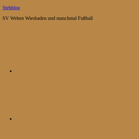
Zum
Stehblog
Inhalt
SV Wehen Wiesbaden und manchmal Fußball
springen
Bluesky
Mastodon
WhatsApp