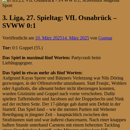
3. Liga, 27. Spieltag: VfL Osnabrück –
SVWW 0:1
Veröffentlicht am
10. März 2025
14. März 2025
von
Gunnar
Tor:
0:1 Goppel (55.)
Das Spiel in maximal fünf Worten:
Partycrash beim
Lieblingsgegner.
Das Spiel in etwas mehr als fünf Worten:
Aufgrund Kayas Sperre und Bätzners Verletzung war Nils Döring
gezwungen, in der Offensivreihe umzubauen. Statt Franjic, Wohlers
oder Agrafiotis, die allesamt bisher nicht überzeugen konnten,
wurden Gözüsirin und Goppel nach vorne verschoben. Dafür
spielten Taffertshofer und Jacobsen auf der Doppelsechs und Nink
auf der rechten Seite. Der 17-jährige gab damit sein Debüt in der
Startelf. Das Spiel fand – wie die meisten Partien mit Wehener
Beteiligung in jüngster Zeit – hauptsächlich zwischen den
Strafräumen statt und war äußerst chancenarm. Nach einer knappen
halben Stunde unterband Carstens mit einem beherzten Tackling