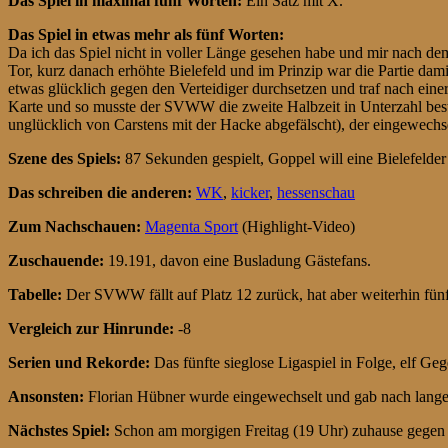
Das Spiel in maximal fünf Worten:
Ein Satz mit X.
Das Spiel in etwas mehr als fünf Worten:
Da ich das Spiel nicht in voller Länge gesehen habe und mir nach dem
Tor, kurz danach erhöhte Bielefeld und im Prinzip war die Partie dam
etwas glücklich gegen den Verteidiger durchsetzen und traf nach einer
Karte und so musste der SVWW die zweite Halbzeit in Unterzahl best
unglücklich von Carstens mit der Hacke abgefälscht), der eingewechs
Szene des Spiels:
87 Sekunden gespielt, Goppel will eine Bielefelder 
Das schreiben die anderen:
WK
,
kicker
,
hessenschau
Zum Nachschauen:
Magenta Sport
(Highlight-Video)
Zuschauende:
19.191, davon eine Busladung Gästefans.
Tabelle:
Der SVWW fällt auf Platz 12 zurück, hat aber weiterhin fünf
Vergleich zur Hinrunde:
-8
Serien und Rekorde:
Das fünfte sieglose Ligaspiel in Folge, elf Geg
Ansonsten:
Florian Hübner wurde eingewechselt und gab nach lange
Nächstes Spiel:
Schon am morgigen Freitag (19 Uhr) zuhause gegen 