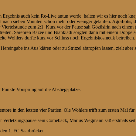
 Ergebnis auch kein Re-Live antun werde, halten wir es hier noch knap
it nach sieben Minuten schon mehr oder weniger gelaufen. Agrafiotis, de
 Viertelstunde zum 2:1. Kurz vor der Pause sah Gözüsirin nach einem ta
reiten. Sarenren Bazee und Biankiadi sorgten dann mit einem Doppelsc
elte Wohlers durfte kurz vor Schluss noch Ergebniskosmetik betreiben.
Hereingabe ins Aus klären oder zu Stritzel abtropfen lassen, zielt aber
 Punkte Vorsprung auf die Abstiegsplätze.
entore in den letzten vier Partien. Ole Wohlers trifft zum ersten Mal 
r Verletzungspause sein Comeback, Marius Wegmann saß erstmals seit
den 1. FC Saarbrücken.