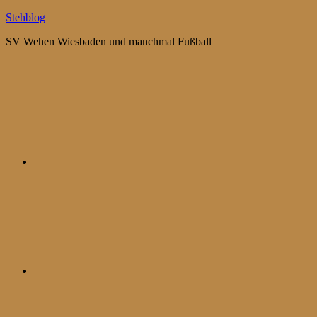
Zum
Stehblog
Inhalt
SV Wehen Wiesbaden und manchmal Fußball
springen
Bluesky
Mastodon
WhatsApp