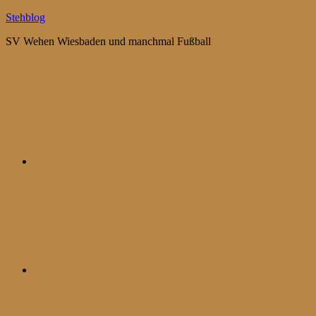
Zum
Stehblog
Inhalt
SV Wehen Wiesbaden und manchmal Fußball
springen
Bluesky
Mastodon
WhatsApp