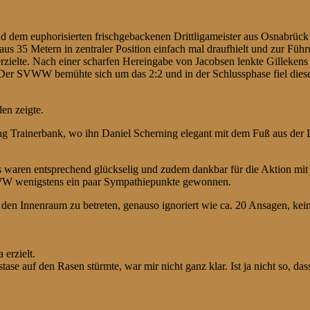
m euphorisierten frischgebackenen Drittligameister aus Osnabrück wa
aus 35 Metern in zentraler Position einfach mal draufhielt und zur Füh
erzielte. Nach einer scharfen Hereingabe von Jacobsen lenkte Gillekens
. Der SVWW bemühte sich um das 2:2 und in der Schlussphase fiel dies
den zeigte.
 Trainerbank, wo ihn Daniel Scherning elegant mit dem Fuß aus der Luft
s waren entsprechend glückselig und zudem dankbar für die Aktion mit
VWW wenigstens ein paar Sympathiepunkte gewonnen.
den Innenraum zu betreten, genauso ignoriert wie ca. 20 Ansagen, kein
erzielt.
 auf den Rasen stürmte, war mir nicht ganz klar. Ist ja nicht so, dass 