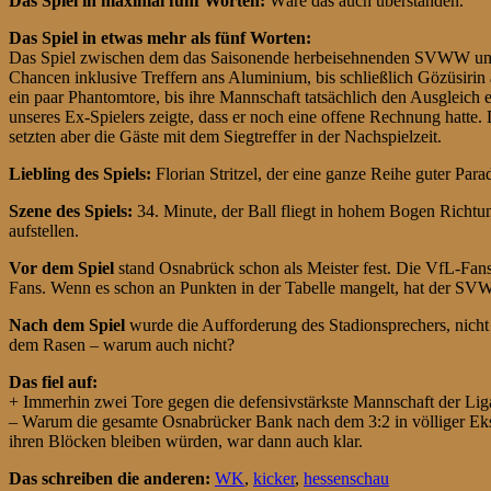
Das Spiel in maximal fünf Worten:
Wäre das auch überstanden.
Das Spiel in etwas mehr als fünf Worten:
Das Spiel zwischen dem das Saisonende herbeisehnenden SVWW und de
Chancen inklusive Treffern ans Aluminium, bis schließlich Gözüsirin 
ein paar Phantomtore, bis ihre Mannschaft tatsächlich den Ausgleich 
unseres Ex-Spielers zeigte, dass er noch eine offene Rechnung hatte
setzten aber die Gäste mit dem Siegtreffer in der Nachspielzeit.
Liebling des Spiels:
Florian Stritzel, der eine ganze Reihe guter Para
Szene des Spiels:
34. Minute, der Ball fliegt in hohem Bogen Richtung
aufstellen.
Vor dem Spiel
stand Osnabrück schon als Meister fest. Die VfL-Fan
Fans. Wenn es schon an Punkten in der Tabelle mangelt, hat der S
Nach dem Spiel
wurde die Aufforderung des Stadionsprechers, nicht 
dem Rasen – warum auch nicht?
Das fiel auf:
+ Immerhin zwei Tore gegen die defensivstärkste Mannschaft der Liga 
– Warum die gesamte Osnabrücker Bank nach dem 3:2 in völliger Ekstase
ihren Blöcken bleiben würden, war dann auch klar.
Das schreiben die anderen:
WK
,
kicker
,
hessenschau