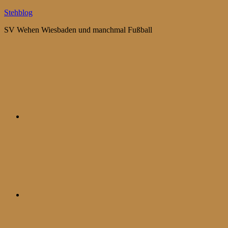
Zum
Stehblog
Inhalt
SV Wehen Wiesbaden und manchmal Fußball
springen
Bluesky
Mastodon
WhatsApp