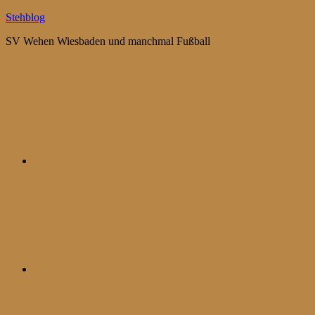
Zum
Stehblog
Inhalt
SV Wehen Wiesbaden und manchmal Fußball
springen
Bluesky
Mastodon
WhatsApp