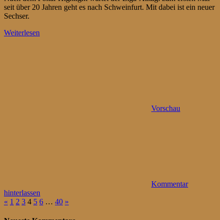
seit über 20 Jahren geht es nach Schweinfurt. Mit dabei ist ein neuer
Sechser.
Weiterlesen
Vorschau
Kommentar
hinterlassen
Seitennummerierung
Vorherige
Nächste
«
1
2
3
4
5
6
…
40
»
Beiträge
Beiträge
der