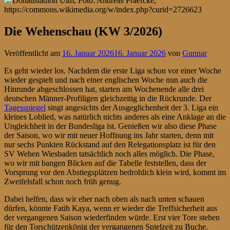
Die Wehenschau (KW 3/2026)
Veröffentlicht am
16. Januar 2026
16. Januar 2026
von
Gunnar
Es geht wieder los. Nachdem die erste Liga schon vor einer Woche
wieder gespielt und nach einer englischen Woche nun auch die
Hinrunde abgeschlossen hat, starten am Wochenende alle drei
deutschen Männer-Profiligen gleichzeitig in die Rückrunde. Der
Tagesspiegel
singt angesichts der Ausgeglichenheit der 3. Liga ein
kleines Loblied, was natürlich nichts anderes als eine Anklage an die
Ungleichheit in der Bundesliga ist. Genießen wir also diese Phase
der Saison, wo wir mit neuer Hoffnung ins Jahr starten, denn mit
nur sechs Punkten Rückstand auf den Relegationsplatz ist für den
SV Wehen Wiesbaden tatsächlich noch alles möglich. Die Phase,
wo wir mit bangen Blicken auf die Tabelle feststellen, dass der
Vorsprung vor den Abstiegsplätzen bedrohlich klein wird, kommt im
Zweifelsfall schon noch früh genug.
Dabei helfen, dass wir eher nach oben als nach unten schauen
dürfen, könnte Fatih Kaya, wenn er wieder die Treffsicherheit aus
der vergangenen Saison wiederfinden würde. Erst vier Tore stehen
für den Torschützenkönig der vergangenen Spielzeit zu Buche.