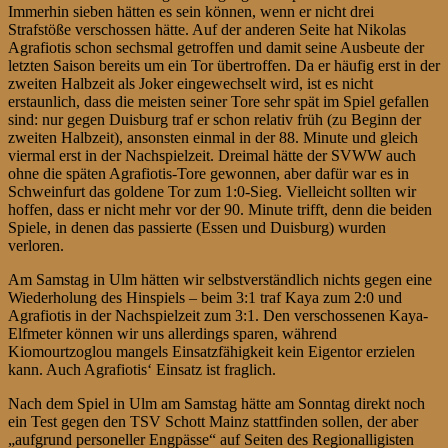
Immerhin sieben hätten es sein können, wenn er nicht drei
Strafstöße verschossen hätte. Auf der anderen Seite hat Nikolas
Agrafiotis schon sechsmal getroffen und damit seine Ausbeute der
letzten Saison bereits um ein Tor übertroffen. Da er häufig erst in der
zweiten Halbzeit als Joker eingewechselt wird, ist es nicht
erstaunlich, dass die meisten seiner Tore sehr spät im Spiel gefallen
sind: nur gegen Duisburg traf er schon relativ früh (zu Beginn der
zweiten Halbzeit), ansonsten einmal in der 88. Minute und gleich
viermal erst in der Nachspielzeit. Dreimal hätte der SVWW auch
ohne die späten Agrafiotis-Tore gewonnen, aber dafür war es in
Schweinfurt das goldene Tor zum 1:0-Sieg. Vielleicht sollten wir
hoffen, dass er nicht mehr vor der 90. Minute trifft, denn die beiden
Spiele, in denen das passierte (Essen und Duisburg) wurden
verloren.
Am Samstag in Ulm hätten wir selbstverständlich nichts gegen eine
Wiederholung des Hinspiels – beim 3:1 traf Kaya zum 2:0 und
Agrafiotis in der Nachspielzeit zum 3:1. Den verschossenen Kaya-
Elfmeter können wir uns allerdings sparen, während
Kiomourtzoglou mangels Einsatzfähigkeit kein Eigentor erzielen
kann. Auch Agrafiotis‘ Einsatz ist fraglich.
Nach dem Spiel in Ulm am Samstag hätte am Sonntag direkt noch
ein Test gegen den TSV Schott Mainz stattfinden sollen, der aber
„aufgrund personeller Engpässe“ auf Seiten des Regionalligisten