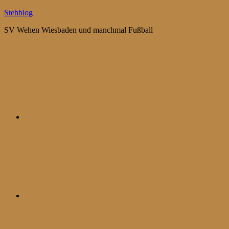
Zum
Stehblog
Inhalt
SV Wehen Wiesbaden und manchmal Fußball
springen
Bluesky
Mastodon
WhatsApp