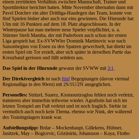
einem zerrütteten Verhältnis zwischen Mannschaft, Trainer und
Sportdirektor berichtet hatten. Mitte November übernahm dann mit
Pavel Dotchev ein alter Drittliga-Haudegen das Team, konnte von
fünf Spielen bisher aber auch nur eins gewinnen. Die Hinrunde hat
Ulm mit 16 Punkten auf dem 18. Platz abgeschlossen. In der
Winterpause hat man mehrere neue Spieler verpflichtet, u. a.
Stürmer Streli Mamba, der mit Paderborn auch schon der ersten
Liga gespielt hat. Ex-SVWWler Dominik Martinovic war nach
Saisonbeginn von Essen zu den Spatzen gewechselt, hat direkt im
ersten Spiel ein Tor erzielt, aber sich später in derselben Partie das
Kreuzband gerissen und fällt seitdem aus.
D
as Spiel in der Hinrunde
gewann der SVWW mit
3:1
.
Der Direktvergleich
ist nach
fünf
Begegnungen (davon viermal
Regionalliga in den 90ern) mit 2S/1U/2N ausgeglichen.
Personelles:
Stritzel, Suarez, Kiomourtzoglou fehlen noch verletzt,
trainieren aber immerhin teilweise wieder. Agrafiotis hat sich im
letzten Testspiel am Fuß verletzt und ist noch fraglich. Stehle ist
vermutlich auch noch kein Thema, ebenso wie Nink, der während
des Trainingslagers krank war.
Aufstellungstipp:
Brdar – Mockenhaupt, Gillekens, Hübner,
Janitzek, May – Bogicevic, Gözüsirin, Johansson – Kaya, Flotho