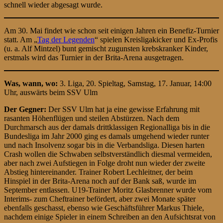
schnell wieder abgesagt wurde.
Am 30. Mai findet wie schon seit einigen Jahren ein Benefiz-Turnier
statt. Am „
Tag der Legenden
“ spielen Kreisligakicker und Ex-Profis
(u. a. Alf Mintzel) bunt gemischt zugunsten krebskranker Kinder,
erstmals wird das Turnier in der Brita-Arena ausgetragen.
Was, wann, wo:
3. Liga, 20. Spieltag, Samstag, 17. Januar, 14:00
Uhr, auswärts beim SSV Ulm
Der Gegner:
Der SSV Ulm hat ja eine gewisse Erfahrung mit
rasanten Höhenflügen und steilen Abstürzen. Nach dem
Durchmarsch aus der damals drittklassigen Regionalliga bis in die
Bundesliga im Jahr 2000 ging es damals umgehend wieder runter
und nach Insolvenz sogar bis in die Verbandsliga. Diesen harten
Crash wollen die Schwaben selbstverständlich diesmal vermeiden,
aber nach zwei Aufstiegen in Folge droht nun wieder der zweite
Abstieg hintereinander. Trainer Robert Lechleitner, der beim
Hinspiel in der Brita-Arena noch auf der Bank saß, wurde im
September entlassen. U19-Trainer Moritz Glasbrenner wurde vom
Interims- zum Cheftrainer befördert, aber zwei Monate später
ebenfalls geschasst, ebenso wie Geschäftsführer Markus Thiele,
nachdem einige Spieler in einem Schreiben an den Aufsichtsrat von