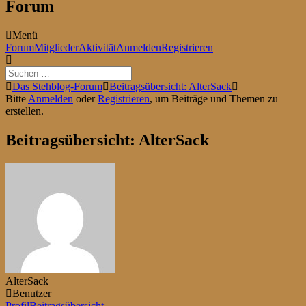
Forum
Menü
Forum-
Forum
Mitglieder
Aktivität
Anmelden
Registrieren
Navigation
Forum-
Das Stehblog-Forum
Beitragsübersicht: AlterSack
Breadcrumbs
Bitte
Anmelden
oder
Registrieren
, um Beiträge und Themen zu
-
erstellen.
Du
bist
Beitragsübersicht: AlterSack
hier:
AlterSack
Benutzer
Profil
Beitragsübersicht