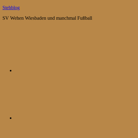
Zum
Stehblog
Inhalt
SV Wehen Wiesbaden und manchmal Fußball
springen
Bluesky
Mastodon
WhatsApp