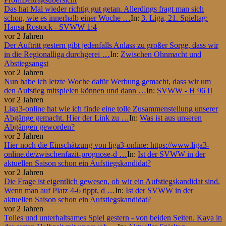
Das hat Mal wieder richtig gut getan. Allerdings fragt man sich
schon, wie es innerhalb einer Woche …
In:
3. Liga, 21. Spieltag:
Hansa Rostock - SVWW 1:4
vor 2 Jahren
Der Auftritt gestern gibt jedenfalls Anlass zu großer Sorge, dass wir
in die Regionalliga durchgerei …
In:
Zwischen Ohnmacht und
Abstiegsangst
vor 2 Jahren
Nun habe ich letzte Woche dafür Werbung gemacht, dass wir um
den Aufstieg mitspielen können und dann …
In:
SVWW - H 96 II
vor 2 Jahren
Liga3-online hat wie ich finde eine tolle Zusammenstellung unserer
Abgänge gemacht. Hier der Link zu …
In:
Was ist aus unseren
Abgängen geworden?
vor 2 Jahren
Hier noch die Einschätzung von liga3-online: https://www.liga3-
online.de/zwischenfazit-prognose-d …
In:
Ist der SVWW in der
aktuellen Saison schon ein Aufstiegskandidat?
vor 2 Jahren
Die Frage ist eigentlich gewesen, ob wir ein Aufstiegskandidat sind.
Wenn man auf Platz 4-6 tippt, d …
In:
Ist der SVWW in der
aktuellen Saison schon ein Aufstiegskandidat?
vor 2 Jahren
Tolles und unterhaltsames Spiel gestern - von beiden Seiten. Kaya in