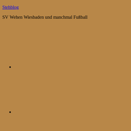
Zum
Stehblog
Inhalt
SV Wehen Wiesbaden und manchmal Fußball
springen
Bluesky
Mastodon
WhatsApp