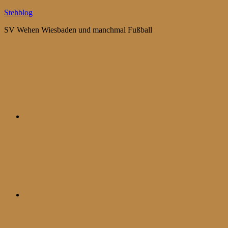
Zum
Stehblog
Inhalt
SV Wehen Wiesbaden und manchmal Fußball
springen
Bluesky
Mastodon
WhatsApp