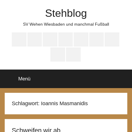
Zum
Stehblog
Inhalt
springen
SV Wehen Wiesbaden und manchmal Fußball
Bluesky
Mastodon
WhatsApp
HYFE
Instagram
Facebook
iTunes
Spotify
YouTube
Menü
Schlagwort:
Ioannis Masmanidis
Schweifen wir ab