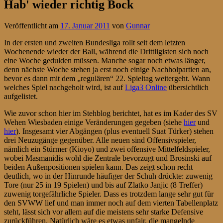
Hab' wieder richtig Bock
Veröffentlicht am
17. Januar 2011
von
Gunnar
In der ersten und zweiten Bundesliga rollt seit dem letzten
Wochenende wieder der Ball, während die Drittligisten sich noch
eine Woche gedulden müssen. Manche sogar noch etwas länger,
denn nächste Woche stehen ja erst noch einige Nachholpartien an,
bevor es dann mit dem „regulären“ 22. Spieltag weitergeht. Wann
welches Spiel nachgeholt wird, ist auf
Liga3 Online
übersichtlich
aufgelistet.
Wie zuvor schon hier im Stehblog berichtet, hat es im Kader des SV
Wehen Wiesbaden einige Veränderungen gegeben (siehe
hier
und
hier
). Insgesamt vier Abgängen (plus eventuell Suat Türker) stehen
drei Neuzugänge gegenüber. Alle neuen sind Offensivspieler,
nämlich ein Stürmer (Kioyo) und zwei offensive Mittelfeldspieler,
wobei Masmanidis wohl die Zentrale bevorzugt und Brosinski auf
beiden Außenpositionen spielen kann. Das zeigt schon recht
deutlich, wo in der Hinrunde häufiger der Schuh drückte: zuwenig
Tore (nur 25 in 19 Spielen) und bis auf Zlatko Janjic (8 Treffer)
zuwenig torgefährliche Spieler. Dass es trotzdem lange sehr gut für
den SVWW lief und man immer noch auf dem vierten Tabellenplatz
steht, lässt sich vor allem auf die meistens sehr starke Defensive
zurückführen. Natürlich wäre es etwas unfair, die mangelnde