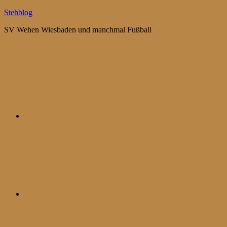
Zum
Stehblog
Inhalt
SV Wehen Wiesbaden und manchmal Fußball
springen
Bluesky
Mastodon
WhatsApp