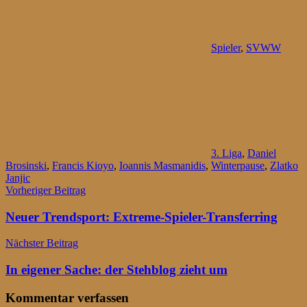
Spieler
,
SVWW
3. Liga
,
Daniel
Brosinski
,
Francis Kioyo
,
Ioannis Masmanidis
,
Winterpause
,
Zlatko
Janjic
Beitragsnavigation
Vorheriger Beitrag
Neuer Trendsport: Extreme-Spieler-Transferring
Nächster Beitrag
In eigener Sache: der Stehblog zieht um
Kommentar verfassen