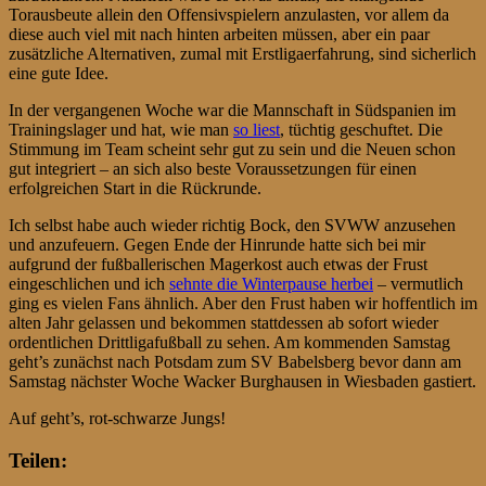
Torausbeute allein den Offensivspielern anzulasten, vor allem da
diese auch viel mit nach hinten arbeiten müssen, aber ein paar
zusätzliche Alternativen, zumal mit Erstligaerfahrung, sind sicherlich
eine gute Idee.
In der vergangenen Woche war die Mannschaft in Südspanien im
Trainingslager und hat, wie man
so liest
, tüchtig geschuftet. Die
Stimmung im Team scheint sehr gut zu sein und die Neuen schon
gut integriert – an sich also beste Voraussetzungen für einen
erfolgreichen Start in die Rückrunde.
Ich selbst habe auch wieder richtig Bock, den SVWW anzusehen
und anzufeuern. Gegen Ende der Hinrunde hatte sich bei mir
aufgrund der fußballerischen Magerkost auch etwas der Frust
eingeschlichen und ich
sehnte die Winterpause herbei
– vermutlich
ging es vielen Fans ähnlich. Aber den Frust haben wir hoffentlich im
alten Jahr gelassen und bekommen stattdessen ab sofort wieder
ordentlichen Drittligafußball zu sehen. Am kommenden Samstag
geht’s zunächst nach Potsdam zum SV Babelsberg bevor dann am
Samstag nächster Woche Wacker Burghausen in Wiesbaden gastiert.
Auf geht’s, rot-schwarze Jungs!
Teilen: