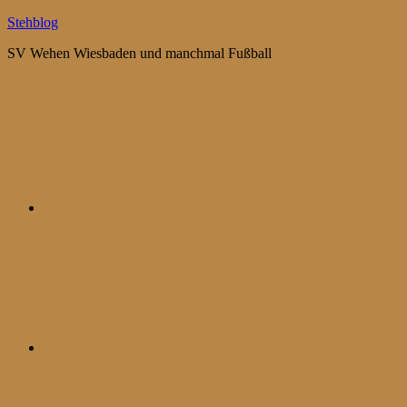
Zum
Stehblog
Inhalt
SV Wehen Wiesbaden und manchmal Fußball
springen
Bluesky
Mastodon
WhatsApp