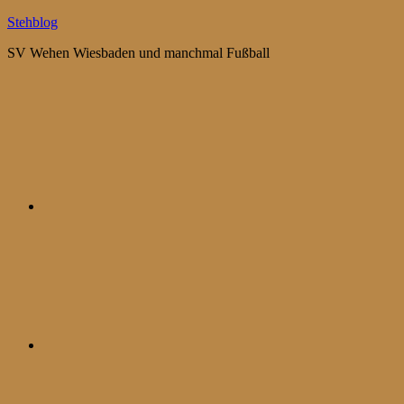
Zum
Stehblog
Inhalt
SV Wehen Wiesbaden und manchmal Fußball
springen
Bluesky
Mastodon
WhatsApp