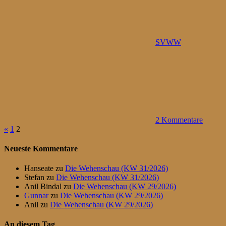
SVWW
2 Kommentare
Seitennummerierung
Vorherige
«
1
2
Beiträge
der
Neueste Kommentare
Beiträge
Hanseate
zu
Die Wehenschau (KW 31/2026)
Stefan
zu
Die Wehenschau (KW 31/2026)
Anil Bindal
zu
Die Wehenschau (KW 29/2026)
Gunnar
zu
Die Wehenschau (KW 29/2026)
Anil
zu
Die Wehenschau (KW 29/2026)
An diesem Tag