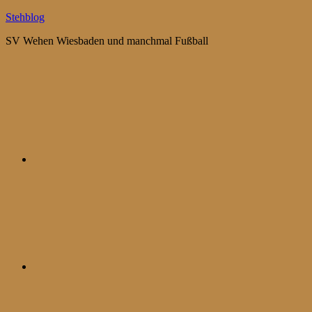
Zum
Stehblog
Inhalt
SV Wehen Wiesbaden und manchmal Fußball
springen
Bluesky
Mastodon
WhatsApp