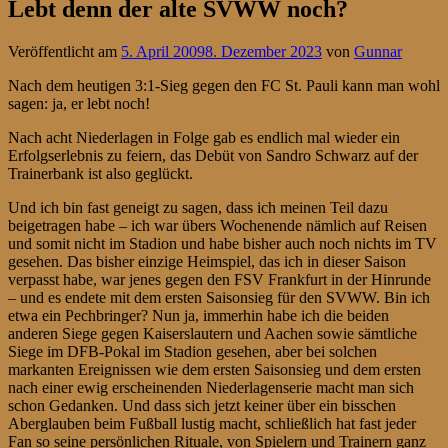
Lebt denn der alte SVWW noch?
Veröffentlicht am
5. April 2009
8. Dezember 2023
von
Gunnar
Nach dem heutigen 3:1-Sieg gegen den FC St. Pauli kann man wohl
sagen: ja, er lebt noch!
Nach acht Niederlagen in Folge gab es endlich mal wieder ein
Erfolgserlebnis zu feiern, das Debüt von Sandro Schwarz auf der
Trainerbank ist also geglückt.
Und ich bin fast geneigt zu sagen, dass ich meinen Teil dazu
beigetragen habe – ich war übers Wochenende nämlich auf Reisen
und somit nicht im Stadion und habe bisher auch noch nichts im TV
gesehen. Das bisher einzige Heimspiel, das ich in dieser Saison
verpasst habe, war jenes gegen den FSV Frankfurt in der Hinrunde
– und es endete mit dem ersten Saisonsieg für den SVWW. Bin ich
etwa ein Pechbringer? Nun ja, immerhin habe ich die beiden
anderen Siege gegen Kaiserslautern und Aachen sowie sämtliche
Siege im DFB-Pokal im Stadion gesehen, aber bei solchen
markanten Ereignissen wie dem ersten Saisonsieg und dem ersten
nach einer ewig erscheinenden Niederlagenserie macht man sich
schon Gedanken. Und dass sich jetzt keiner über ein bisschen
Aberglauben beim Fußball lustig macht, schließlich hat fast jeder
Fan so seine persönlichen Rituale, von Spielern und Trainern ganz