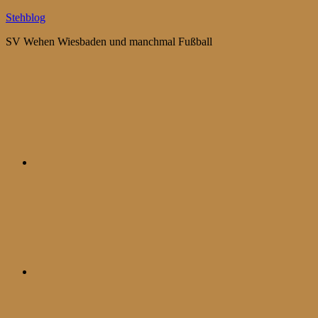
Zum
Stehblog
Inhalt
SV Wehen Wiesbaden und manchmal Fußball
springen
Bluesky
Mastodon
WhatsApp