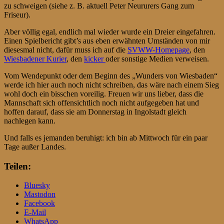
zu schweigen (siehe z. B. aktuell Peter Neururers Gang zum
Friseur).
Aber völlig egal, endlich mal wieder wurde ein Dreier eingefahren.
Einen Spielbericht gibt’s aus eben erwähnten Umständen von mir
diesesmal nicht, dafür muss ich auf die
SVWW-Homepage
, den
Wiesbadener Kurier
, den
kicker
oder sonstige Medien verweisen.
Vom Wendepunkt oder dem Beginn des „Wunders von Wiesbaden“
werde ich hier auch noch nicht schreiben, das wäre nach einem Sieg
wohl doch ein bisschen voreilig. Freuen wir uns lieber, dass die
Mannschaft sich offensichtlich noch nicht aufgegeben hat und
hoffen darauf, dass sie am Donnerstag in Ingolstadt gleich
nachlegen kann.
Und falls es jemanden beruhigt: ich bin ab Mittwoch für ein paar
Tage außer Landes.
Teilen:
Bluesky
Mastodon
Facebook
E-Mail
WhatsApp