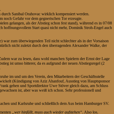
.
 durch Sanibal Orahovac wirklich kompensiert werden.
kaum noch Gefahr vor dem gegnerischen Tor erzeugte.
ielen gelangen, als der Abstieg schon fest stand), während es in 07/08
ach hoffnungsvollem Start quasi nicht mehr, Dominik Stroh-Engel auch
) war zum überwiegenden Teil nicht schlechter als in der Vorsaison
atürlich nicht zuletzt durch den überragenden Alexander Walke, der
. Zudem war zu lesen, dass wohl manchen Spielern der Ernst der Lage
tieg ist umso bitterer, da es aufgrund der neuen Abstiegsregel (2
.
nruhe im und um den Verein, den Mitarbeitern der Geschäftsstelle
 verwickelt (Kündigung von Aziz Ahanfouf, Ausstieg von Hauptsponsor
 Frank gehen und Sportdirektor Uwe Stöver gleich dazu, am Schluss
ewachsen ist, aber was weiß ich schon. Sehr professionell und
, Aachen und Karlsruhe und schließlich dem Aus beim Hamburger SV.
Momenten
„wer hinfällt, muss auch wieder aufstehen“
. Also los.