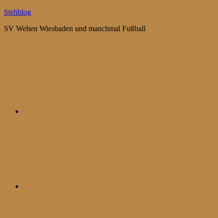
Zum
Stehblog
Inhalt
SV Wehen Wiesbaden und manchmal Fußball
springen
Bluesky
Mastodon
WhatsApp