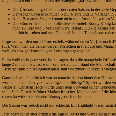
folgte danach ein Lehrstück aus der Kategorie „das zweite Jahr nach 
Der Überraschungseffekt aus der ersten Saison, in der viele
Der Abgang von Maximilian Nicu (6 Tore und 11 Vorlagen in 0
Auch Benjamin Siegert konnte nicht so auftrumpfen wie im Vorj
Die Stürmer fielen in ein kollektives Formtief: Ronny König kam
noch 10 Tore und 5 Vorlagen ware. Bakary Diakité gelang gar n
nur höchst selten und von Dennis Schmidts Torausbeute reden wir
Insgesamt wurden nur 28 Tore erzielt, während es im Vorjahr noch 47
(53). Wenn man die beiden derben Klatschen in Freiburg und Mainz (je
wohl als einziger konstant gute Leistungen gezeigt hat.
Es ist wohl nicht ganz verkehrt zu sagen, dass die mangelnde Offens
lange Zeit nicht bewusst war – sehr erstaunlich, stand die Mannschaft
Absteiger plus ein Relegationsplatz statt wie zuvor 4 direkte Absteiger
Ganz sicher nicht hilfreich war so manche Aktion hinter den Kulisse
wurden die Gehälter gekürzt, einige „überflüssige“ Spieler wurden vo
Victor’s), Christian Hock wurde unter dem Vorwand seiner Trainerau
schließlich Geschäftsführer Markus Irmscher. Man könnte auf die Id
souverän wirkte die Vereinsführung jedoch nicht immer.
Die Saison war jedoch nicht nur schlecht. Ein Highlight waren sich
Jetzt begrabe ich aber offiziell die Saison 08/09 und werde als nächs