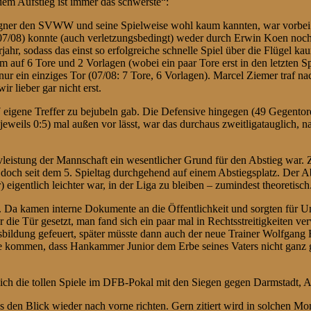
dem Aufstieg ist immer das schwerste“:
 Gegner den SVWW und seine Spielweise wohl kaum kannten, war vorbei
7/08) konnte (auch verletzungsbedingt) weder durch Erwin Koen noch
ahr, sodass das einst so erfolgreiche schnelle Spiel über die Flügel 
 auf 6 Tore und 2 Vorlagen (wobei ein paar Tore erst in den letzten Sp
ur ein einziges Tor (07/08: 7 Tore, 6 Vorlagen). Marcel Ziemer traf n
 lieber gar nicht erst.
 eigene Treffer zu bejubeln gab. Die Defensive hingegen (49 Gegentore
weils 0:5) mal außen vor lässt, war das durchaus zweitligatauglich, n
ivleistung der Mannschaft ein wesentlicher Grund für den Abstieg war
 doch seit dem 5. Spieltag durchgehend auf einem Abstiegsplatz. Der Abs
) eigentlich leichter war, in der Liga zu bleiben – zumindest theoretisch
n. Da kamen interne Dokumente an die Öffentlichkeit und sorgten für U
r die Tür gesetzt, man fand sich ein paar mal in Rechtsstreitigkeiten
sbildung gefeuert, später müsste dann auch der neue Trainer Wolfgang
ee kommen, dass Hankammer Junior dem Erbe seines Vaters nicht ganz g
erlich die tollen Spiele im DFB-Pokal mit den Siegen gegen Darmstadt
tes den Blick wieder nach vorne richten. Gern zitiert wird in solchen 