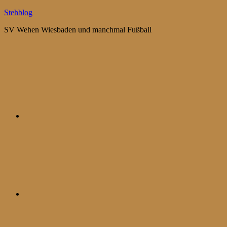
Zum
Stehblog
Inhalt
SV Wehen Wiesbaden und manchmal Fußball
springen
Bluesky
Mastodon
WhatsApp