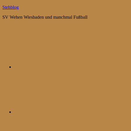
Zum
Stehblog
Inhalt
SV Wehen Wiesbaden und manchmal Fußball
springen
Bluesky
Mastodon
WhatsApp