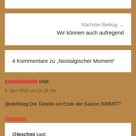
Nächster Beitrag
Wir können auch aufregend
4 Kommentare zu „
Nostalgischer Moment
“
knoedeldealer
sagt:
5. April 2013 um 21:18 Uhr
@stehblog Die Tabelle am Ende der Saison 2006/07?
Antworten
@leschmi
sagt: