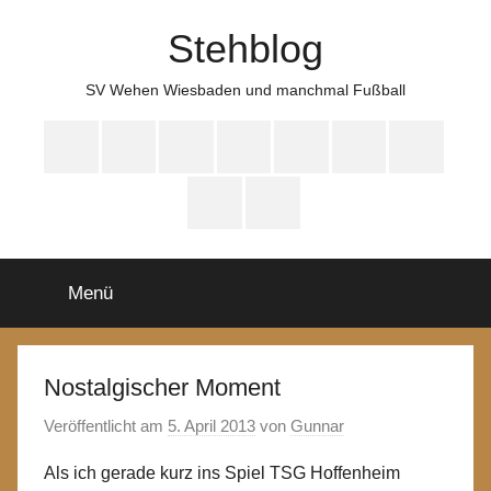
Zum
Stehblog
Inhalt
springen
SV Wehen Wiesbaden und manchmal Fußball
Bluesky
Mastodon
WhatsApp
HYFE
Instagram
Facebook
iTunes
Spotify
YouTube
Menü
Nostalgischer Moment
Veröffentlicht am
5. April 2013
von
Gunnar
Als ich gerade kurz ins Spiel TSG Hoffenheim