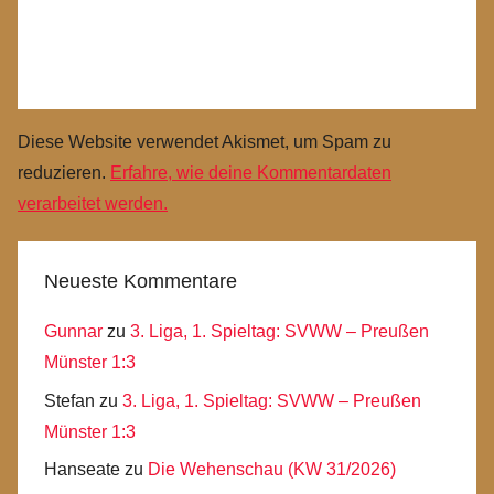
Diese Website verwendet Akismet, um Spam zu
reduzieren.
Erfahre, wie deine Kommentardaten
verarbeitet werden.
Neueste Kommentare
Gunnar
zu
3. Liga, 1. Spieltag: SVWW – Preußen
Münster 1:3
Stefan
zu
3. Liga, 1. Spieltag: SVWW – Preußen
Münster 1:3
Hanseate
zu
Die Wehenschau (KW 31/2026)