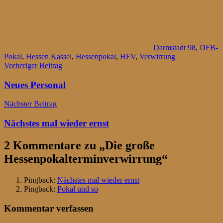
Darmstadt 98
,
DFB-
Pokal
,
Hessen Kassel
,
Hessenpokal
,
HFV
,
Verwirrung
Beitragsnavigation
Vorheriger Beitrag
Neues Personal
Nächster Beitrag
Nächstes mal wieder ernst
2 Kommentare zu „
Die große
Hessenpokalterminverwirrung
“
Pingback:
Nächstes mal wieder ernst
Pingback:
Pokal und so
Kommentar verfassen