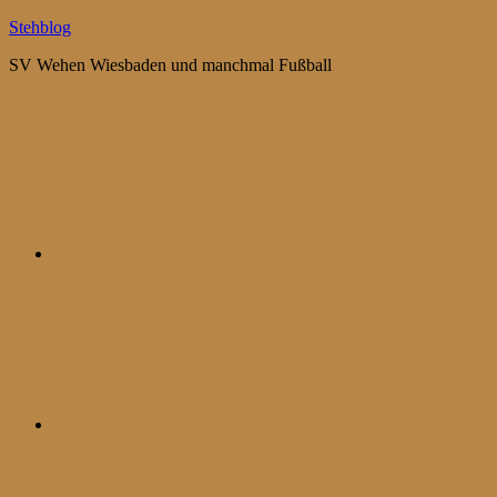
Zum
Stehblog
Inhalt
SV Wehen Wiesbaden und manchmal Fußball
springen
Bluesky
Mastodon
WhatsApp