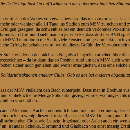
e Dritte Liga hast Du auf Twitter von der außergewöhnlichen Stimmun
an wird sich des Wertes von etwas bewusst, das man zuvor stets als selb
 mehr oder weniger alle 14 Tage ins Stadion zum MSV zu gehen und zw
t Erfolgen gesegnet, da schweißt selbst ein deutlich verlorenes Pokalfi
ommt. In Dortmund sieht man an jeder Ecke, dass dort der BVB spielt, 
m MSV-Trikot durch die Stadt, viele Fenster sind geschmückt, auch vo
tliche Erfolg beibehalten wird, würde dieses Gefühl der Verwobenheit v
Stelle wieder an den nächsten Negativschlagzeilen arbeitet, über die m
 vorgezeichnet – da ist dann das so Positive rund um den MSV auch womö
ochen sicher noch genießen und weiter ermöglichen, dass eine solche
olidaritätsaktionen anderer Clubs. Gab es das bei anderen abgestürzt
, dass der MSV vielleicht den Bach runtergeht. Dass man in Bochum aus se
 und schließlich eine Menge Solidarität gezeigt wurde, war angesichts
schütten von Gräben.
auch Alemannia Aachen nennen. Ich kann mich nicht erinnern, dass da 
lleicht doch ein wenig diesem Umstand, dass der MSV Duisburg auch f
all strömenden Clubs wie Leipzig, Ingolstadt oder Aalen auch ein weni
 an, ist außer Schalke, Dortmund und Gladbach von einst massig Erstli