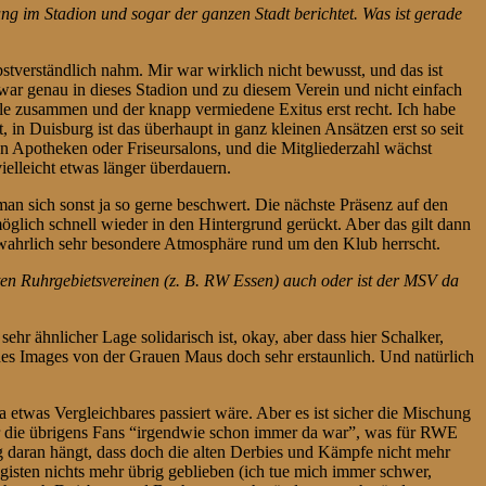
g im Stadion und sogar der ganzen Stadt berichtet. Was ist gerade
stverständlich nahm. Mir war wirklich nicht bewusst, und das ist
ar genau in dieses Stadion und zu diesem Verein und nicht einfach
nale zusammen und der knapp vermiedene Exitus erst recht. Ich habe
in Duisburg ist das überhaupt in ganz kleinen Ansätzen erst so seit
n Apotheken oder Friseursalons, und die Mitgliederzahl wächst
ielleicht etwas länger überdauern.
an sich sonst ja so gerne beschwert. Die nächste Präsenz auf den
glich schnell wieder in den Hintergrund gerückt. Aber das gilt dann
 wahrlich sehr besondere Atmosphäre rund um den Klub herrscht.
en Ruhrgebietsvereinen (z. B. RW Essen) auch oder ist der MSV da
hr ähnlicher Lage solidarisch ist, okay, aber dass hier Schalker,
 des Images von der Grauen Maus doch sehr erstaunlich. Und natürlich
etwas Vergleichbares passiert wäre. Aber es ist sicher die Mischung
ür die übrigens Fans “irgendwie schon immer da war”, was für RWE
g daran hängt, dass doch die alten Derbies und Kämpfe nicht mehr
gisten nichts mehr übrig geblieben (ich tue mich immer schwer,