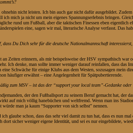
kommt’s?
ohnehin nicht leisten. Ich bin auch gar nicht dafür ausgebildet. Zudem s
ll ich mich ja nicht um mein eigenes Spannungserlebnis bringen. Gleichz
 Mögliche rund um Fußball, aber die taktischen Finessen eben eigentlich
derspielen eine, sagen wir mal, literarische Analyse verfasst. Das hab 
auf, dass Du Dich sehr für die deutsche Nationalmannschaft interessiers
an Zeiten erinnern, als mir beispelsweise der HSV sympathisch war od
. Ich denke, man sollte immer weniger darauf reinfallen, dass das Imag
n eine Schwäche für einige Klubs aus dem Westen, sozusagen mein dir
chon häufiger erwähnt – eine Angelegenheit für Spätpubertierende.
mäßig zum MSV – ist das der “support your local team”-Gedanke oder 
gendjemanden, der den Fußballsport zu seinem Beruf gemacht hat, der da
, wirkt auf mich völlig hanebüchen und weltfremd. Wenn man ins Stadion 
lbst würde man ja kaum “Supporter von sich selbst” nennen.
glaube schon, dass das sehr viel damit zu tun hat, dass es nun mal d
h dort sicher weniger eigene Identität, und sei es nur eingebildete, wi