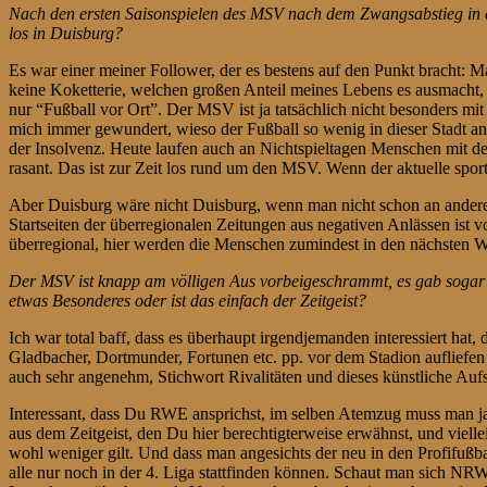
Nach den ersten Saisonspielen des MSV nach dem Zwangsabstieg in di
los in Duisburg?
Es war einer meiner Follower, der es bestens auf den Punkt bracht: M
keine Koketterie, welchen großen Anteil meines Lebens es ausmacht,
nur “Fußball vor Ort”. Der MSV ist ja tatsächlich nicht besonders mi
mich immer gewundert, wieso der Fußball so wenig in dieser Stadt ank
der Insolvenz. Heute laufen auch an Nichtspieltagen Menschen mit de
rasant. Das ist zur Zeit los rund um den MSV. Wenn der aktuelle spor
Aber Duisburg wäre nicht Duisburg, wenn man nicht schon an anderer 
Startseiten der überregionalen Zeitungen aus negativen Anlässen ist
überregional, hier werden die Menschen zumindest in den nächsten W
Der MSV ist knapp am völligen Aus vorbeigeschrammt, es gab sogar S
etwas Besonderes oder ist das einfach der Zeitgeist?
Ich war total baff, dass es überhaupt irgendjemanden interessiert hat
Gladbacher, Dortmunder, Fortunen etc. pp. vor dem Stadion aufliefen
auch sehr angenehm, Stichwort Rivalitäten und dieses künstliche Auf
Interessant, dass Du RWE ansprichst, im selben Atemzug muss man ja 
aus dem Zeitgeist, den Du hier berechtigterweise erwähnst, und vie
wohl weniger gilt. Und dass man angesichts der neu in den Profifußb
alle nur noch in der 4. Liga stattfinden können. Schaut man sich NRW