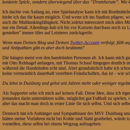
konkrete Spiele, sondern überwiegend über das “Drumherum”. Wie 
Ich dachte von Anfang an, eine Spielanalyse kann ich mit Bordmitteln 
hielte ich das für kaum möglich. Und wenn ich ins Stadion pilgere, wi
auch die Multitaskingfähigkeit. Nicht zuletzt interessiert mich alles
nur ein Detail. Allerdings hab ich bis vor Kurzem durchaus noch zu Län
genießen” immer öfter auf Letzteres zurückgreife.
Wenn man Deinen Blog und Deinen
Twitter-Account
verfolgt, fällt 
und Antipathien gibt es aber doch bestimmt?
Die hängen meist von den handelnden Personen ab. Ich kann mich gut 
mit Otto Rehhagel anfangen, mit Thomas Schaaf hingegen deutlich mehr
während die Handelnden echt sind. Aber grundsätzlich habe ich scho
keine vermeintlich dauerhaft vererbten Feindschaften, das ist – wie s
Du lebst in Duisburg und gehst seit Jahren mehr oder weniger regel
Als Supporter sehe ich mich auf keinen Fall. Diese Idee, dass ich ir
jemanden darin unterstützen sollte, möglichst gut Fußball zu spielen
aber das macht man doch in erster Linie für sich selbst. Und sich se
Dennoch bin ich Anhänger und Sympathisant des MSV Duisburg und ich 
hätten meine Vorfahren nicht bei Kohle und Stahl gearbeitet, würde ic
vorstellen, diese selbst bei einem Wegzug aufzugeben.