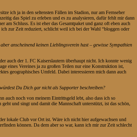
itze ich ja in den seltensten Fällen im Stadion, nur am Fernseher
eitig das Spiel zu erleben und es zu analysieren, dafür fehlt mir dann
 eher am Schluss. Es ist eher das Gesamtpaket und ganz oft eben auch
ich zur Zeit reduziert, schlicht weil ich bei der Wahl “bloggen oder
t, aber anscheinend keinen Lieblingsverein hast – gewisse Sympathien
er auch der 1. FC Kaiserslautern überhaupt nicht. Ich konnte wenig
e eines Vereines ja zu großen Teilen nur eine Konstruktion ist,
ektes geographisches Umfeld. Dabei interessieren mich dann auch
würdest Du Dich gar nicht als Supporter beschreiben?
nn auch noch von meinem Eintrittsgeld lebt, also dass ich so
geht und singt und damit die Mannschaft unterstützt, ist das schön,
er lokale Club vor Ort ist. Wäre ich nicht hier aufgewachsen und
ederfinden können. Da dem aber so war, kann ich mir zur Zeit schlecht