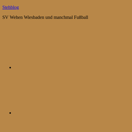
Zum
Stehblog
Inhalt
SV Wehen Wiesbaden und manchmal Fußball
springen
Bluesky
Mastodon
WhatsApp