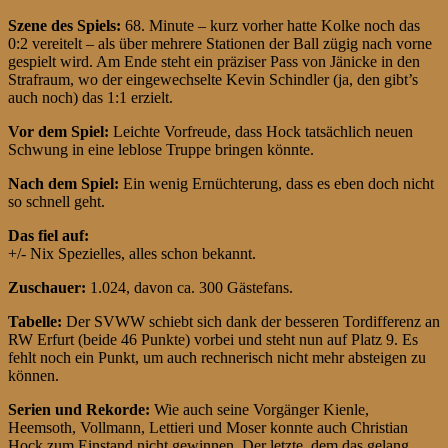
Szene des Spiels:
68. Minute – kurz vorher hatte Kolke noch das
0:2 vereitelt – als über mehrere Stationen der Ball zügig nach vorne
gespielt wird. Am Ende steht ein präziser Pass von Jänicke in den
Strafraum, wo der eingewechselte Kevin Schindler (ja, den gibt’s
auch noch) das 1:1 erzielt.
Vor dem Spiel:
Leichte Vorfreude, dass Hock tatsächlich neuen
Schwung in eine leblose Truppe bringen könnte.
Nach dem Spiel:
Ein wenig Ernüchterung, dass es eben doch nicht
so schnell geht.
Das fiel auf:
+/- Nix Spezielles, alles schon bekannt.
Zuschauer:
1.024, davon ca. 300 Gästefans.
Tabelle:
Der SVWW schiebt sich dank der besseren Tordifferenz an
RW Erfurt (beide 46 Punkte) vorbei und steht nun auf Platz 9. Es
fehlt noch ein Punkt, um auch rechnerisch nicht mehr absteigen zu
können.
Serien und Rekorde:
Wie auch seine Vorgänger Kienle,
Heemsoth, Vollmann, Lettieri und Moser konnte auch Christian
Hock zum Einstand nicht gewinnen. Der letzte, dem das gelang,