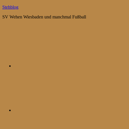
Zum
Stehblog
Inhalt
SV Wehen Wiesbaden und manchmal Fußball
springen
Bluesky
Mastodon
WhatsApp