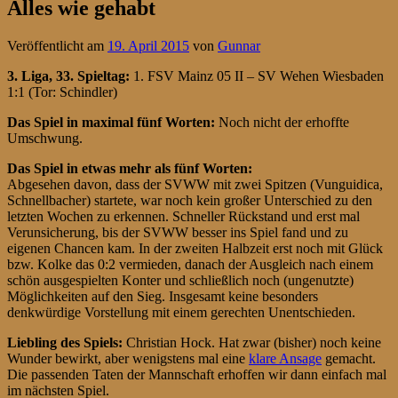
Alles wie gehabt
Veröffentlicht am
19. April 2015
von
Gunnar
3. Liga, 33. Spieltag
:
1. FSV Mainz 05 II – SV Wehen Wiesbaden
1:1 (Tor: Schindler)
Das Spiel in maximal fünf Worten:
Noch nicht der erhoffte
Umschwung.
Das Spiel in etwas mehr als fünf Worten:
Abgesehen davon, dass der SVWW mit zwei Spitzen (Vunguidica,
Schnellbacher) startete, war noch kein großer Unterschied zu den
letzten Wochen zu erkennen. Schneller Rückstand und erst mal
Verunsicherung, bis der SVWW besser ins Spiel fand und zu
eigenen Chancen kam. In der zweiten Halbzeit erst noch mit Glück
bzw. Kolke das 0:2 vermieden, danach der Ausgleich nach einem
schön ausgespielten Konter und schließlich noch (ungenutzte)
Möglichkeiten auf den Sieg. Insgesamt keine besonders
denkwürdige Vorstellung mit einem gerechten Unentschieden.
Liebling des Spiels:
Christian Hock. Hat zwar (bisher) noch keine
Wunder bewirkt, aber wenigstens mal eine
klare Ansage
gemacht.
Die passenden Taten der Mannschaft erhoffen wir dann einfach mal
im nächsten Spiel.