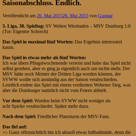
Saisonabschluss. Endlich.
Veröffentlicht am
26. Mai 2015
26. Mai 2015
von
Gunnar
3. Liga, 38. Spieltag
:
SV Wehen Wiesbaden – MSV Duisburg 1:0
(Tor: Eigentor Schorch)
Das Spiel in maximal fünf Worten:
Das Ergebnis interessiert
kaum.
Das Spiel in etwas mehr als fünf Worten:
Ich war übers Pfingstwochenende verreist und habe das Spiel nicht
selbst gesehen, aber es ging ja eigentlich auch um nichts mehr. Der
MSV hätte noch Meister der Dritten Liga werden können, der
SVWW wollte sich anständig aus der Saison verabschieden.
Letztlich endete das Spiel mit einem verdienten Wehener Sieg, was
aber die Duisburger natürlich nicht vom Feiern abhielt.
Vor dem Spiel:
Wurden beim SVWW nicht weniger als
acht Spieler verabschiedet. Später mehr dazu.
Nach dem Spiel:
Friedlicher Platzsturm der MSV-Fans.
Das fiel auf:
+/- Ganz offensichtlich bin ich aktuell etwas fußballmüde, denn die