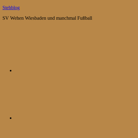
Zum
Stehblog
Inhalt
SV Wehen Wiesbaden und manchmal Fußball
springen
Bluesky
Mastodon
WhatsApp