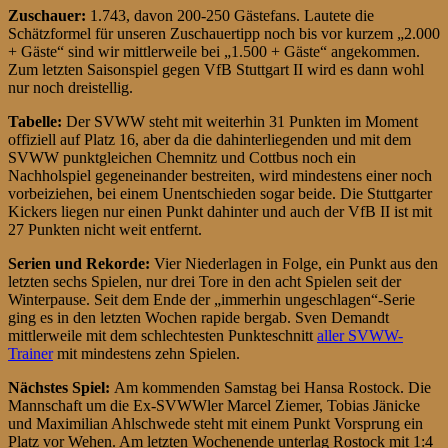
Zuschauer:
1.743, davon 200-250 Gästefans. Lautete die
Schätzformel für unseren Zuschauertipp noch bis vor kurzem „2.000
+ Gäste“ sind wir mittlerweile bei „1.500 + Gäste“ angekommen.
Zum letzten Saisonspiel gegen VfB Stuttgart II wird es dann wohl
nur noch dreistellig.
Tabelle:
Der SVWW steht mit weiterhin 31 Punkten im Moment
offiziell auf Platz 16, aber da die dahinterliegenden und mit dem
SVWW punktgleichen Chemnitz und Cottbus noch ein
Nachholspiel gegeneinander bestreiten, wird mindestens einer noch
vorbeiziehen, bei einem Unentschieden sogar beide. Die Stuttgarter
Kickers liegen nur einen Punkt dahinter und auch der VfB II ist mit
27 Punkten nicht weit entfernt.
Serien und Rekorde:
Vier Niederlagen in Folge, ein Punkt aus den
letzten sechs Spielen, nur drei Tore in den acht Spielen seit der
Winterpause. Seit dem Ende der „immerhin ungeschlagen“-Serie
ging es in den letzten Wochen rapide bergab. Sven Demandt
mittlerweile mit dem schlechtesten Punkteschnitt
aller SVWW-
Trainer
mit mindestens zehn Spielen.
Nächstes Spiel:
Am kommenden Samstag bei Hansa Rostock. Die
Mannschaft um die Ex-SVWWler Marcel Ziemer, Tobias Jänicke
und Maximilian Ahlschwede steht mit einem Punkt Vorsprung ein
Platz vor Wehen. Am letzten Wochenende unterlag Rostock mit 1:4