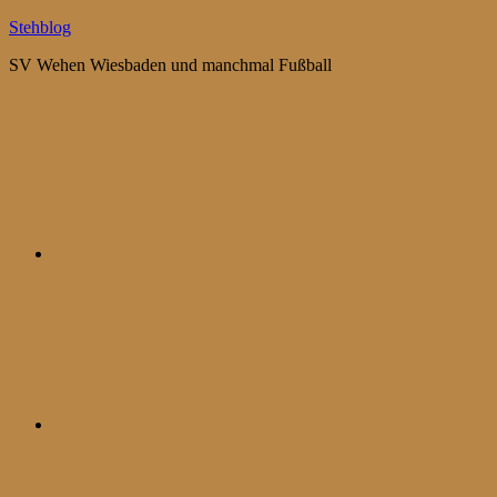
Zum
Stehblog
Inhalt
SV Wehen Wiesbaden und manchmal Fußball
springen
Bluesky
Mastodon
WhatsApp