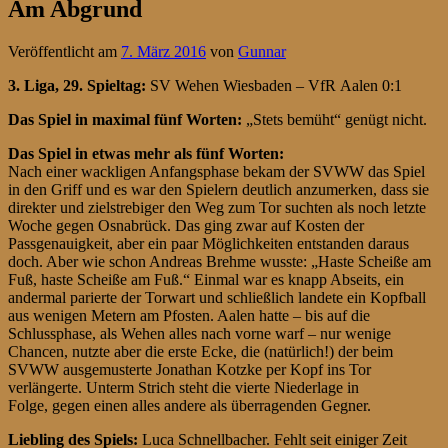
Am Abgrund
Veröffentlicht am
7. März 2016
von
Gunnar
3. Liga, 29. Spieltag
:
SV Wehen Wiesbaden – VfR Aalen 0:1
Das Spiel in maximal fünf Worten:
„Stets bemüht“ genügt nicht.
Das Spiel in etwas mehr als fünf Worten:
Nach einer wackligen Anfangsphase bekam der SVWW das Spiel
in den Griff und es war den Spielern deutlich anzumerken, dass sie
direkter und zielstrebiger den Weg zum Tor suchten als noch letzte
Woche gegen Osnabrück. Das ging zwar auf Kosten der
Passgenauigkeit, aber ein paar Möglichkeiten entstanden daraus
doch. Aber wie schon Andreas Brehme wusste: „Haste Scheiße am
Fuß, haste Scheiße am Fuß.“ Einmal war es knapp Abseits, ein
andermal parierte der Torwart und schließlich landete ein Kopfball
aus wenigen Metern am Pfosten. Aalen hatte – bis auf die
Schlussphase, als Wehen alles nach vorne warf – nur wenige
Chancen, nutzte aber die erste Ecke, die (natürlich!) der beim
SVWW ausgemusterte Jonathan Kotzke per Kopf ins Tor
verlängerte. Unterm Strich steht die vierte Niederlage in
Folge, gegen einen alles andere als überragenden Gegner.
Liebling des Spiels:
Luca Schnellbacher. Fehlt seit einiger Zeit