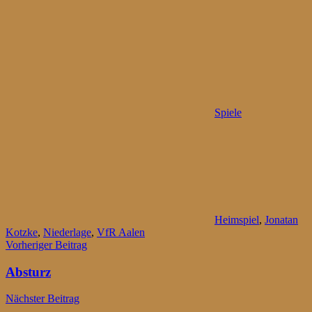
Spiele
Heimspiel
,
Jonatan
Kotzke
,
Niederlage
,
VfR Aalen
Beitragsnavigation
Vorheriger Beitrag
Absturz
Nächster Beitrag