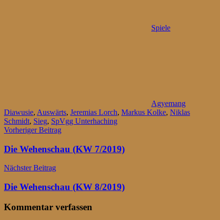
Spiele
Agyemang
Diawusie
,
Auswärts
,
Jeremias Lorch
,
Markus Kolke
,
Niklas
Schmidt
,
Sieg
,
SpVgg Unterhaching
Beitragsnavigation
Vorheriger Beitrag
Die Wehenschau (KW 7/2019)
Nächster Beitrag
Die Wehenschau (KW 8/2019)
Kommentar verfassen