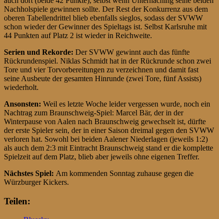
auch dort (beide 42 Punkte), selbst wenn Unterhaching seine beiden
Nachholspiele gewinnen sollte. Der Rest der Konkurrenz aus dem
oberen Tabellendrittel blieb ebenfalls sieglos, sodass der SVWW
schon wieder der Gewinner des Spieltags ist. Selbst Karlsruhe mit
44 Punkten auf Platz 2 ist wieder in Reichweite.
Serien und Rekorde:
Der SVWW gewinnt auch das fünfte
Rückrundenspiel. Niklas Schmidt hat in der Rückrunde schon zwei
Tore und vier Torvorbereitungen zu verzeichnen und damit fast
seine Ausbeute der gesamten Hinrunde (zwei Tore, fünf Assists)
wiederholt.
Ansonsten:
Weil es letzte Woche leider vergessen wurde, noch ein
Nachtrag zum Braunschweig-Spiel: Marcel Bär, der in der
Winterpause von Aalen nach Braunschweig gewechselt ist, dürfte
der erste Spieler sein, der in einer Saison dreimal gegen den SVWW
verloren hat. Sowohl bei beiden Aalener Niederlagen (jeweils 1:2)
als auch dem 2:3 mit Eintracht Braunschweig stand er die komplette
Spielzeit auf dem Platz, blieb aber jeweils ohne eigenen Treffer.
Nächstes Spiel:
Am kommenden Sonntag zuhause gegen die
Würzburger Kickers.
Teilen: