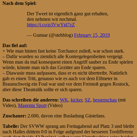
Nach dem Spiel:
Der Tweet ist eigentlich ganz gut erhalten,
den nehmen wir nochmal.
https://t.co/p3VwYid7zZ
— Gunnar (@stehblog)
February 15, 2019
Das fiel auf:
+ Wie man hinten fast keine Torchance zuließ, war schon stark.
– Dafür wurden so ziemlich alle Kontergelegenheiten vergeigt.
Wenn man da mal konsequent einen Angriff sauber zu Ende spielen
würde, könnte man sich das Gezitter am Ende sparen.
– Diawusie muss aufpassen, dass er es nicht übertreibt. Natürlich
gab es einen Tritt, genauso wie es auch vor dem Elfmeter in
Braunschweig ein Foul war und vor dem Freistoß gegen Rostock,
aber diese Theatralik sollte er sich sparen.
Das schreiben die anderen:
WK
,
kicker
,
SZ
,
hessenschau
(mit
Video),
Magenta Sport
(Video)
Zuschauer:
2.000, davon eine Busladung Gästefans.
Tabelle:
Der SVWW sprang am Freitagabend auf Platz 3 und bleibt
nach Halles drittem 0:0 in Folge aufgrund der besseren Tordifferenz