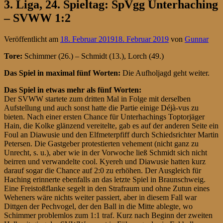
3. Liga, 24. Spieltag: SpVgg Unterhaching
– SVWW 1:2
Veröffentlicht am
18. Februar 2019
18. Februar 2019
von
Gunnar
Tore:
Schimmer (26.) – Schmidt (13.), Lorch (49.)
Das Spiel in maximal fünf Worten:
Die Aufholjagd geht weiter.
Das Spiel in etwas mehr als fünf Worten:
Der SVWW startete zum dritten Mal in Folge mit derselben
Aufstellung und auch sonst hatte die Partie einige Déjà-vus zu
bieten. Nach einer ersten Chance für Unterhachings Toptorjäger
Hain, die Kolke glänzend vereitelte, gab es auf der anderen Seite ein
Foul an Diawusie und den Elfmeterpfiff durch Schiedsrichter Martin
Petersen. Die Gastgeber protestierten vehement (nicht ganz zu
Unrecht, s. u.), aber wie in der Vorwoche ließ Schmidt sich nicht
beirren und verwandelte cool. Kyereh und Diawusie hatten kurz
darauf sogar die Chance auf 2:0 zu erhöhen. Der Ausgleich für
Haching erinnerte ebenfalls an das letzte Spiel in Braunschweig.
Eine Freistoßflanke segelt in den Strafraum und ohne Zutun eines
Weheners wäre nichts weiter passiert, aber in diesem Fall war
Dittgen der Pechvogel, der den Ball in die Mitte ablegte, wo
Schimmer problemlos zum 1:1 traf. Kurz nach Beginn der zweiten