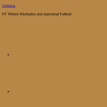
Zum
Stehblog
Inhalt
SV Wehen Wiesbaden und manchmal Fußball
springen
Bluesky
Mastodon
WhatsApp