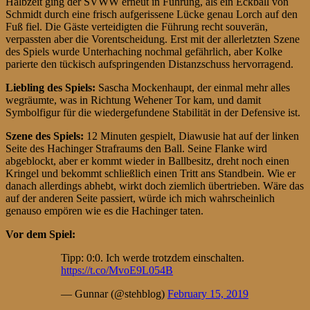
Halbzeit ging der SVWW erneut in Führung, als ein Eckball von
Schmidt durch eine frisch aufgerissene Lücke genau Lorch auf den
Fuß fiel. Die Gäste verteidigten die Führung recht souverän,
verpassten aber die Vorentscheidung. Erst mit der allerletzten Szene
des Spiels wurde Unterhaching nochmal gefährlich, aber Kolke
parierte den tückisch aufspringenden Distanzschuss hervorragend.
Liebling des Spiels:
Sascha Mockenhaupt, der einmal mehr alles
wegräumte, was in Richtung Wehener Tor kam, und damit
Symbolfigur für die wiedergefundene Stabilität in der Defensive ist.
Szene des Spiels:
12 Minuten gespielt, Diawusie hat auf der linken
Seite des Hachinger Strafraums den Ball. Seine Flanke wird
abgeblockt, aber er kommt wieder in Ballbesitz, dreht noch einen
Kringel und bekommt schließlich einen Tritt ans Standbein. Wie er
danach allerdings abhebt, wirkt doch ziemlich übertrieben. Wäre das
auf der anderen Seite passiert, würde ich mich wahrscheinlich
genauso empören wie es die Hachinger taten.
Vor dem Spiel:
Tipp: 0:0. Ich werde trotzdem einschalten.
https://t.co/MvoE9L054B
— Gunnar (@stehblog)
February 15, 2019