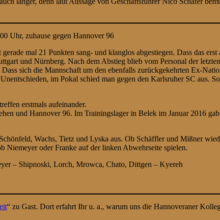
er auch länger, denn laut Aussage von Geschäftsführer Nico Schäfer b
3:00 Uhr, zuhause gegen Hannover 96
 gerade mal 21 Punkten sang- und klanglos abgestiegen. Dass das erst a
ttgart und Nürnberg. Nach dem Abstieg blieb vom Personal der letzten 
Dass sich die Mannschaft um den ebenfalls zurückgekehrten Ex-Nationa
ein Unentschieden, im Pokal schied man gegen den Karlsruher SC aus.
reffen erstmals aufeinander.
ehen und Hannover 96. Im Trainingslager in Belek im Januar 2016 gab 
, Schönfeld, Wachs, Tietz und Lyska aus. Ob Schäffler und Mißner wieder
 ob Niemeyer oder Franke auf der linken Abwehrseite spielen.
r – Shipnoski, Lorch, Mrowca, Chato, Dittgen – Kyereh
eit
“ zu Gast. Dort erfahrt Ihr u. a., warum uns die Hannoveraner Kolle