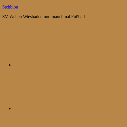
Zum
Stehblog
Inhalt
SV Wehen Wiesbaden und manchmal Fußball
springen
Bluesky
Mastodon
WhatsApp