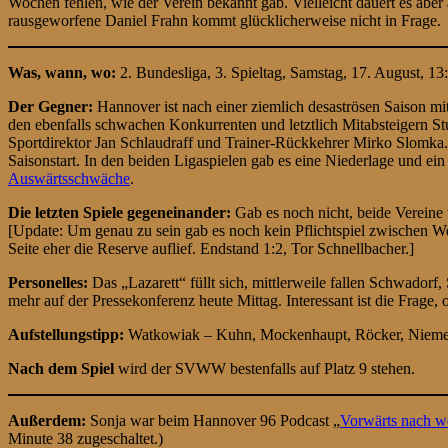
Wochen fehlen, wie der Verein bekannt gab. Vielleicht dauert es ab
rausgeworfene Daniel Frahn kommt glücklicherweise nicht in Frage.
Was, wann, wo:
2. Bundesliga, 3. Spieltag, Samstag, 17. August, 1
Der Gegner:
Hannover ist nach einer ziemlich desaströsen Saison mit
den ebenfalls schwachen Konkurrenten und letztlich Mitabsteigern Stu
Sportdirektor Jan Schlaudraff und Trainer-Rückkehrer Mirko Slomka. 
Saisonstart. In den beiden Ligaspielen gab es eine Niederlage und 
Auswärtsschwäche
.
Die letzten Spiele gegeneinander:
Gab es noch nicht, beide Vereine t
[Update: Um genau zu sein gab es noch kein Pflichtspiel zwischen W
Seite eher die Reserve auflief. Endstand 1:2, Tor Schnellbacher.]
Personelles:
Das „Lazarett“ füllt sich, mittlerweile fallen Schwadorf
mehr auf der Pressekonferenz heute Mittag. Interessant ist die Frage,
Aufstellungstipp:
Watkowiak – Kuhn, Mockenhaupt, Röcker, Niemeye
Nach dem Spiel
wird der SVWW bestenfalls auf Platz 9 stehen.
Außerdem:
Sonja war beim Hannover 96 Podcast „
Vorwärts nach w
Minute 38 zugeschaltet.)