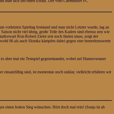
emüht man sich um einen Ersatz. Der vom Chemnitzer FC
m vorletzten Spieltag feststand und man nicht Letzter wurde, lag an
Saison nicht viel übrig, große Teile des Kaders sind ebenso neu wie
ltorwart Ron-Robert Zieler erst noch finden muss, zeigt der
 Sowohl 96 als auch Slomka kämpfen dabei gegen eine bemerkenswerte
es aber mal ein Testspiel gegeneinander, wobei auf Hannoveraner
 einsatzfähig sind, ist momentan noch unklar, vielleicht erfahren wir
gen einen hohen Sieg wünschen. Hört doch mal rein! (Sonja ist ab