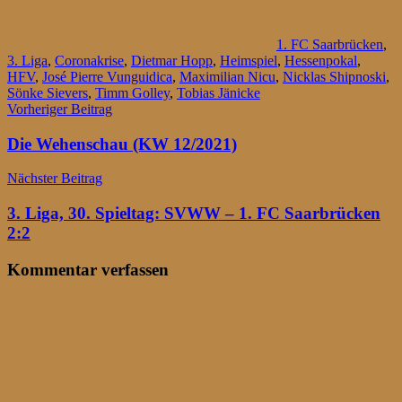
1. FC Saarbrücken
,
3. Liga
,
Coronakrise
,
Dietmar Hopp
,
Heimspiel
,
Hessenpokal
,
HFV
,
José Pierre Vunguidica
,
Maximilian Nicu
,
Nicklas Shipnoski
,
Sönke Sievers
,
Timm Golley
,
Tobias Jänicke
Beitragsnavigation
Vorheriger Beitrag
Die Wehenschau (KW 12/2021)
Nächster Beitrag
3. Liga, 30. Spieltag: SVWW – 1. FC Saarbrücken
2:2
Kommentar verfassen