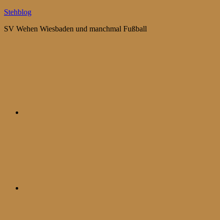
Zum
Stehblog
Inhalt
SV Wehen Wiesbaden und manchmal Fußball
springen
Bluesky
Mastodon
WhatsApp