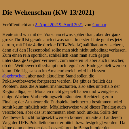
Die Wehenschau (KW 13/2021)
Veröffentlicht am
2. April 2021
9. April 2021
von
Gunnar
Heute sind wir mit der Vorschau etwas später dran, aber der ganz
große Thrill ist gerade auch etwas raus. In erster Linie geht es jetzt
darum, mit Platz 4 die direkte DFB-Pokal-Qualifikation zu sichern,
denn auf den Hessenpokal sollte man sich nicht unbedingt verlassen.
Zum einen rein sportlich, schließlich kann man auch gegen
unterklassige Gegner verlieren, zum anderen ist aber auch unsicher,
ob der Wettbewerb überhaupt noch regulär zu Ende gespielt werden
kann. Die Ligasaison im Amateurbereich wird in Hessen
abgebrochen
, aber nach aktuellem Stand sollen die
Pokalwettbewerbe fortgesetzt werden. Da gibt es freilich das
Problem, dass die Amateurmannschaften, also alles unterhalb der
Regionalliga, seit Monaten nicht gespielt haben und wenigstens
einige Wochen Vorbereitungszeit bräuchten. Rechtzeitig zum
Finaltag der Amateure die Endspielteilnehmer zu bestimmen, wird
somit kaum möglich sein. Möglicherweise wird dieser Finaltag auch
verschoben, aber das ist momentan eben noch unklar. Sollte der
Wettbewerb nicht fortgesetzt werden können, müsste auf anderem
Weg der DFB-Pokalteilnehmer ermittelt bzw. festgelegt werden. Da
käme dann entweder das Losverfahren in Betracht oder den