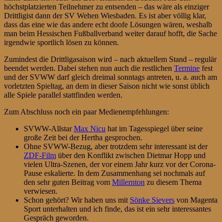
höchstplatzierten Teilnehmer zu entsenden – das wäre als einziger
Drittligist dann der SV Wehen Wiesbaden. Es ist aber völlig klar,
dass das eine wie das andere echt doofe Lösungen wären, weshalb
man beim Hessischen Fußballverband weiter darauf hofft, die Sache
irgendwie sportlich lösen zu können.
Zumindest die Drittligasaison wird – nach aktuellem Stand – regulär
beendet werden. Dabei stehen nun auch die restlichen
Termine
fest
und der SVWW darf gleich dreimal sonntags antreten, u. a. auch am
vorletzten Spieltag, an dem in dieser Saison nicht wie sonst üblich
alle Spiele parallel stattfinden werden.
Zum Abschluss noch ein paar Medienempfehlungen:
SVWW-Allstar
Max Nicu
hat im Tagesspiegel über seine
große Zeit bei der Hertha gesprochen.
Ohne SVWW-Bezug, aber trotzdem sehr interessant ist der
ZDF-Film
über den Konflikt zwischen Dietmar Hopp und
vielen Ultra-Szenen, der vor einem Jahr kurz vor der Corona-
Pause eskalierte. In dem Zusammenhang sei nochmals auf
den sehr guten Beitrag vom
Millernton
zu diesem Thema
verwiesen.
Schon gehört? Wir haben uns mit
Sönke Sievers
von Magenta
Sport unterhalten und ich finde, das ist ein sehr interessantes
Gespräch geworden.