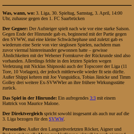
Was, wann, wo:
3. Liga, 30. Spieltag, Samstag, 3. April, 14:00
Uhr, zuhause gegen den 1. FC Saarbrücken
Der Gegner:
Der Aufsteiger spielt nach wie vor eine starke Saison.
Gegen Ende der Hinrunde gab es, beginnend mit der Partie gegen
den SVWW, mal eine kleine Schwächephase und zuletzt gab es
wiederum eine Serie von vier sieglosen Spielen, nachdem man
zuvor viermal hintereinander gewonnen hatte – gewisse
Ähnlichkeiten mit der Wehener Formkurve der Rückrunde sind also
vorhanden. Allerdings fehlte in den letzten Spielen wegen
Verletzung mit Nicklas Shipnoski auch der Topscorer der Liga (11
Tore, 10 Vorlagen), der jedoch mittlerweile wieder fit sein dürfte.
Außer Shippi kehren mit Joe Vunguidica, Tobias Jänicke und Timm
Golley drei weitere Ex-SVWWler an ihre frühere Wirkungsstätte
zurück.
Das Spiel in der Hinrunde:
Ein aufregendes
3:3
mit einem
Hattrick von Maurice Malone.
Der Direktvergleich
spricht sowohl insgesamt als auch nur auf die
3. Liga bezogen für den
SVWW
.
Personelles:
Außer den Langzeitverletzten Röcker, Aigner und