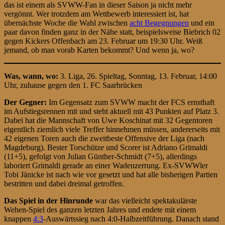
das ist einem als SVWW-Fan in dieser Saison ja nicht mehr
vergönnt. Wer trotzdem am Wettbewerb interessiert ist, hat
übernächste Woche die Wahl zwischen
acht Begegnungen
und ein
paar davon finden ganz in der Nähe statt, beispielsweise Biebrich 02
gegen Kickers Offenbach am 23. Februar um 19:30 Uhr. Weiß
jemand, ob man vorab Karten bekommt? Und wenn ja, wo?
Was, wann, wo:
3. Liga, 26. Spieltag, Sonntag, 13. Februar, 14:00
Uhr, zuhause gegen den 1. FC Saarbrücken
Der Gegner:
Im Gegensatz zum SVWW macht der FCS ernsthaft
im Aufstiegsrennen mit und steht aktuell mit 43 Punkten auf Platz 3.
Dabei hat die Mannschaft von Uwe Koschinat mit 32 Gegentoren
eigentlich ziemlich viele Treffer hinnehmen müssen, andererseits mit
42 eigenen Toren auch die zweitbeste Offensive der Liga (nach
Magdeburg). Bester Torschütze und Scorer ist Adriano Grimaldi
(11+5), gefolgt von Julian Günther-Schmidt (7+5), allerdings
laboriert Grimaldi gerade an einer Wadenzerrung. Ex-SVWWler
Tobi Jänicke ist nach wie vor gesetzt und hat alle bisherigen Partien
bestritten und dabei dreimal getroffen.
Das Spiel in der Hinrunde
war das vielleicht spektakulärste
Wehen-Spiel des ganzen letzten Jahres und endete mit einem
knappen
4:3
-Auswärtssieg nach 4:0-Halbzeitführung. Danach stand