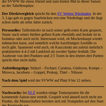
der SVWW für einen Abend und zum letzten Mal in dieser Saison
an der Tabellenspitze.
Der Direktvergleich
spricht für den
SV Wehen Wiesbaden
. In der
3. Liga gab es gegen Saarbrücken erst eine Niederlage und die liegt
schon mehr als zehn Jahre zurück.
Personelles:
Taffertshofer ist nach seiner gelb-roten Karte gesperrt,
Stanic nach seiner fünften gelben Karte ebenfalls und Iredale ist in
Isolation oder auch nicht. Interessant wird, ob Mockenhaupt wieder
mitmachen kann, und natürlich welche kurzfristigen Ausfälle es
noch gibt. Spannend wird auch, ob Kauczinski am zuletzt mehrfach
praktizierten 4-4-2 mit Lankford als zweiter Spitze festhält. Die
Ausbeute von drei Punkten und 2:5 Toren in den letzten drei Partien
spricht eher nicht dafür.
Aufstellungstipp:
Stritzel – Fechner, Carstens, Gürleyen, Kempe –
Mrowca, Jacobsen – Goppel, Prokop, Thiel – Nilsson
Nach dem Spiel
wird der SVWW auf Platz 9 bis 12 stehen.
Nachwuchs:
Im
NLZ
wurden einige Trainerposten für die
kommende Saison neu verteilt. Gespielt wird aktuell noch nicht um
Punkte, die Mannschaften bereiten sich mit Testspielen auf den Start
der Restrunde vor.