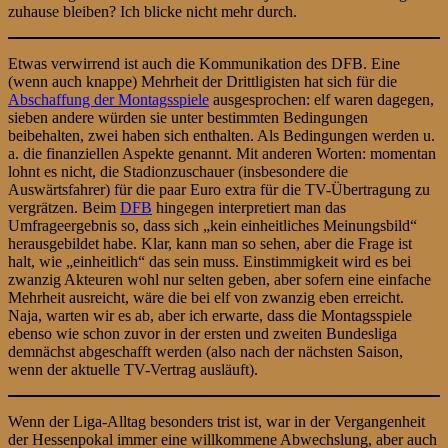
zuhause bleiben? Ich blicke nicht mehr durch.
Etwas verwirrend ist auch die Kommunikation des DFB. Eine
(wenn auch knappe) Mehrheit der Drittligisten hat sich für die
Abschaffung der Montagsspiele
ausgesprochen: elf waren dagegen,
sieben andere würden sie unter bestimmten Bedingungen
beibehalten, zwei haben sich enthalten. Als Bedingungen werden u.
a. die finanziellen Aspekte genannt. Mit anderen Worten: momentan
lohnt es nicht, die Stadionzuschauer (insbesondere die
Auswärtsfahrer) für die paar Euro extra für die TV-Übertragung zu
vergrätzen. Beim
DFB
hingegen interpretiert man das
Umfrageergebnis so, dass sich „kein einheitliches Meinungsbild“
herausgebildet habe. Klar, kann man so sehen, aber die Frage ist
halt, wie „einheitlich“ das sein muss. Einstimmigkeit wird es bei
zwanzig Akteuren wohl nur selten geben, aber sofern eine einfache
Mehrheit ausreicht, wäre die bei elf von zwanzig eben erreicht.
Naja, warten wir es ab, aber ich erwarte, dass die Montagsspiele
ebenso wie schon zuvor in der ersten und zweiten Bundesliga
demnächst abgeschafft werden (also nach der nächsten Saison,
wenn der aktuelle TV-Vertrag ausläuft).
Wenn der Liga-Alltag besonders trist ist, war in der Vergangenheit
der Hessenpokal immer eine willkommene Abwechslung, aber auch