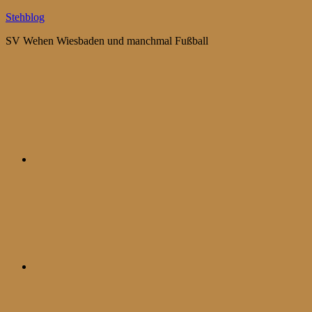
Zum
Stehblog
Inhalt
SV Wehen Wiesbaden und manchmal Fußball
springen
Bluesky
Mastodon
WhatsApp