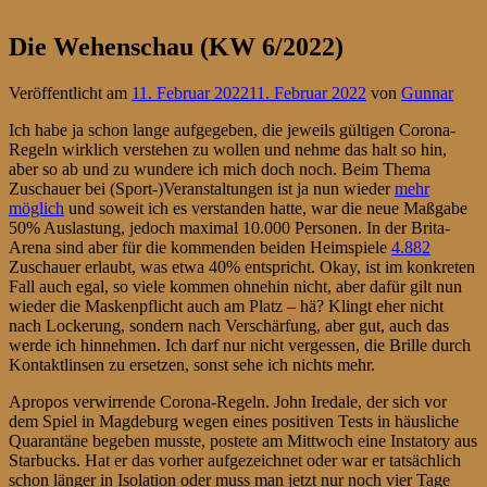
Die Wehenschau (KW 6/2022)
Veröffentlicht am
11. Februar 2022
11. Februar 2022
von
Gunnar
Ich habe ja schon lange aufgegeben, die jeweils gültigen Corona-
Regeln wirklich verstehen zu wollen und nehme das halt so hin,
aber so ab und zu wundere ich mich doch noch. Beim Thema
Zuschauer bei (Sport-)Veranstaltungen ist ja nun wieder
mehr
möglich
und soweit ich es verstanden hatte, war die neue Maßgabe
50% Auslastung, jedoch maximal 10.000 Personen. In der Brita-
Arena sind aber für die kommenden beiden Heimspiele
4.882
Zuschauer erlaubt, was etwa 40% entspricht. Okay, ist im konkreten
Fall auch egal, so viele kommen ohnehin nicht, aber dafür gilt nun
wieder die Maskenpflicht auch am Platz – hä? Klingt eher nicht
nach Lockerung, sondern nach Verschärfung, aber gut, auch das
werde ich hinnehmen. Ich darf nur nicht vergessen, die Brille durch
Kontaktlinsen zu ersetzen, sonst sehe ich nichts mehr.
Apropos verwirrende Corona-Regeln. John Iredale, der sich vor
dem Spiel in Magdeburg wegen eines positiven Tests in häusliche
Quarantäne begeben musste, postete am Mittwoch eine Instatory aus
Starbucks. Hat er das vorher aufgezeichnet oder war er tatsächlich
schon länger in Isolation oder muss man jetzt nur noch vier Tage