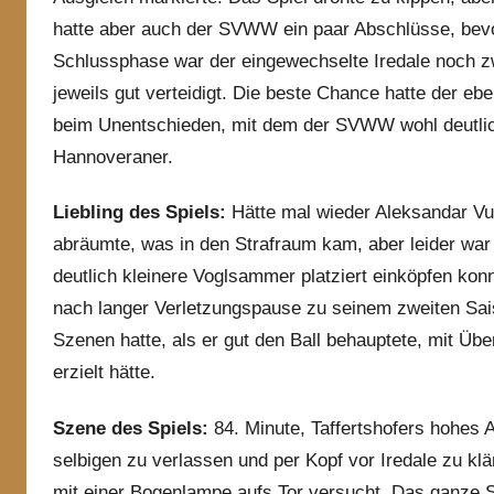
hatte aber auch der SVWW ein paar Abschlüsse, bevo
Schlussphase war der eingewechselte Iredale noch zw
jeweils gut verteidigt. Die beste Chance hatte der ebe
beim Unentschieden, mit dem der SVWW wohl deutlich
Hannoveraner.
Liebling des Spiels:
Hätte mal wieder Aleksandar Vu
abräumte, was in den Strafraum kam, aber leider war
deutlich kleinere Voglsammer platziert einköpfen kon
nach langer Verletzungspause zu seinem zweiten Sai
Szenen hatte, als er gut den Ball behauptete, mit Übe
erzielt hätte.
Szene des Spiels:
84. Minute, Taffertshofers hohes 
selbigen zu verlassen und per Kopf vor Iredale zu klär
mit einer Bogenlampe aufs Tor versucht. Das ganze St