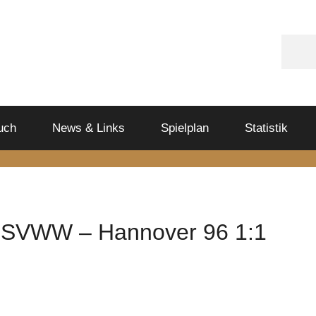
Blue
uch
News & Links
Spielplan
Statistik
g: SVWW – Hannover 96 1:1