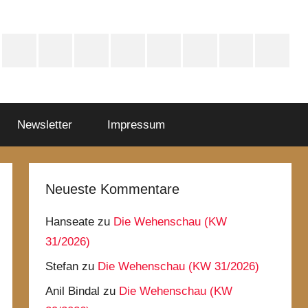
sky
Mastodon
WhatsApp
HYFE
Instagram
Facebook
iTunes
Spotify
YouTube
Newsletter
Impressum
Neueste Kommentare
Hanseate
zu
Die Wehenschau (KW
31/2026)
Stefan
zu
Die Wehenschau (KW 31/2026)
Anil Bindal
zu
Die Wehenschau (KW