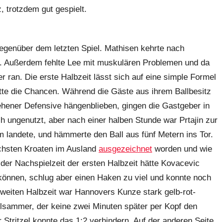
, trotzdem gut gespielt.
gegenüber dem letzten Spiel. Mathisen kehrte nach
s. Außerdem fehlte Lee mit muskulären Problemen und da
 ran. Die erste Halbzeit lässt sich auf eine simple Formel
tte die Chancen. Während die Gäste aus ihrem Ballbesitz
hener Defensive hängenblieben, gingen die Gastgeber in
h ungenutzt, aber nach einer halben Stunde war Prtajin zur
m landete, und hämmerte den Ball aus fünf Metern ins Tor.
eichsten Kroaten im Ausland
ausgezeichnet
worden und wie
n der Nachspielzeit der ersten Halbzeit hätte Kovacevic
önnen, schlug aber einen Haken zu viel und konnte noch
weiten Halbzeit war Hannovers Kunze stark gelb-rot-
lsammer, der keine zwei Minuten später per Kopf den
 Stritzel konnte das 1:2 verhindern. Auf der anderen Seite