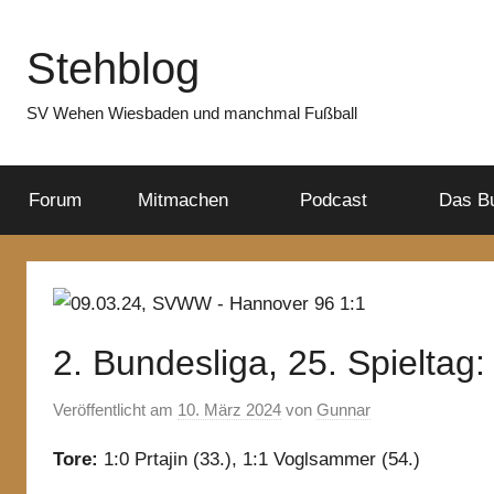
Zum
Inhalt
Stehblog
springen
SV Wehen Wiesbaden und manchmal Fußball
Forum
Mitmachen
Podcast
Das B
2. Bundesliga, 25. Spielta
Veröffentlicht am
10. März 2024
von
Gunnar
Tore:
1:0 Prtajin (33.), 1:1 Voglsammer (54.)