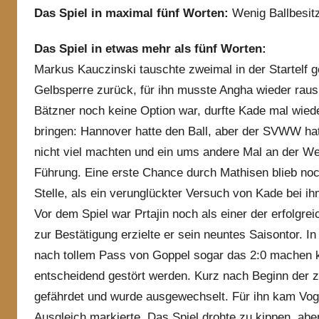
Das Spiel in maximal fünf Worten:
Wenig Ballbesitz
Das Spiel in etwas mehr als fünf Worten:
Markus Kauczinski tauschte zweimal in der Startelf 
Gelbsperre zurück, für ihn musste Angha wieder rau
Bätzner noch keine Option war, durfte Kade mal wieder
bringen: Hannover hatte den Ball, aber der SVWW ha
nicht viel machten und ein ums andere Mal an der We
Führung. Eine erste Chance durch Mathisen blieb noc
Stelle, als ein verunglückter Versuch von Kade bei ih
Vor dem Spiel war Prtajin noch als einer der erfolgr
zur Bestätigung erzielte er sein neuntes Saisontor. I
nach tollem Pass von Goppel sogar das 2:0 machen k
entscheidend gestört werden. Kurz nach Beginn der z
gefährdet und wurde ausgewechselt. Für ihn kam Vog
Ausgleich markierte. Das Spiel drohte zu kippen, aber