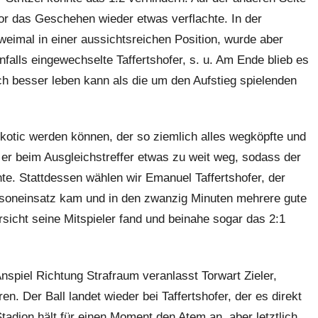
r das Geschehen wieder etwas verflachte. In der
eimal in einer aussichtsreichen Position, wurde aber
nfalls eingewechselte Taffertshofer, s. u. Am Ende blieb es
 besser leben kann als die um den Aufstieg spielenden
kotic werden können, der so ziemlich alles wegköpfte und
 er beim Ausgleichstreffer etwas zu weit weg, sodass der
nte. Stattdessen wählen wir Emanuel Taffertshofer, der
soneinsatz kam und in den zwanzig Minuten mehrere gute
rsicht seine Mitspieler fand und beinahe sogar das 2:1
Anspiel Richtung Strafraum veranlasst Torwart Zieler,
en. Der Ball landet wieder bei Taffertshofer, der es direkt
adion hält für einen Moment den Atem an, aber letztlich