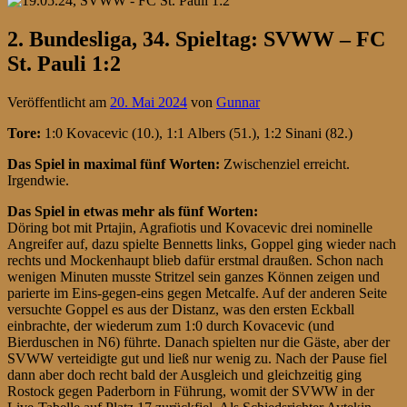
2. Bundesliga, 34. Spieltag: SVWW – FC
St. Pauli 1:2
Veröffentlicht am
20. Mai 2024
von
Gunnar
Tore:
1:0 Kovacevic (10.), 1:1 Albers (51.), 1:2 Sinani (82.)
Das Spiel in maximal fünf Worten:
Zwischenziel erreicht.
Irgendwie.
Das Spiel in etwas mehr als fünf Worten:
Döring bot mit Prtajin, Agrafiotis und Kovacevic drei nominelle
Angreifer auf, dazu spielte Bennetts links, Goppel ging wieder nach
rechts und Mockenhaupt blieb dafür erstmal draußen. Schon nach
wenigen Minuten musste Stritzel sein ganzes Können zeigen und
parierte im Eins-gegen-eins gegen Metcalfe. Auf der anderen Seite
versuchte Goppel es aus der Distanz, was den ersten Eckball
einbrachte, der wiederum zum 1:0 durch Kovacevic (und
Bierduschen in N6) führte. Danach spielten nur die Gäste, aber der
SVWW verteidigte gut und ließ nur wenig zu. Nach der Pause fiel
dann aber doch recht bald der Ausgleich und gleichzeitig ging
Rostock gegen Paderborn in Führung, womit der SVWW in der