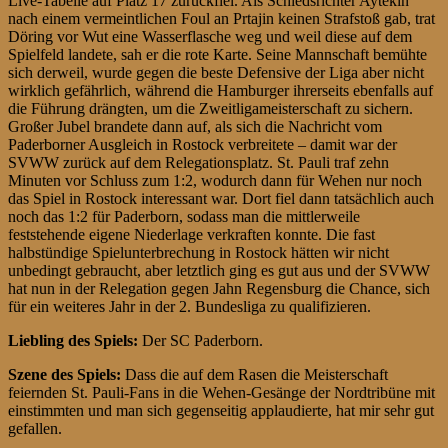
Live-Tabelle auf Platz 17 zurückfiel. Als Schiedsrichter Aytekin
nach einem vermeintlichen Foul an Prtajin keinen Strafstoß gab, trat
Döring vor Wut eine Wasserflasche weg und weil diese auf dem
Spielfeld landete, sah er die rote Karte. Seine Mannschaft bemühte
sich derweil, wurde gegen die beste Defensive der Liga aber nicht
wirklich gefährlich, während die Hamburger ihrerseits ebenfalls auf
die Führung drängten, um die Zweitligameisterschaft zu sichern.
Großer Jubel brandete dann auf, als sich die Nachricht vom
Paderborner Ausgleich in Rostock verbreitete – damit war der
SVWW zurück auf dem Relegationsplatz. St. Pauli traf zehn
Minuten vor Schluss zum 1:2, wodurch dann für Wehen nur noch
das Spiel in Rostock interessant war. Dort fiel dann tatsächlich auch
noch das 1:2 für Paderborn, sodass man die mittlerweile
feststehende eigene Niederlage verkraften konnte. Die fast
halbstündige Spielunterbrechung in Rostock hätten wir nicht
unbedingt gebraucht, aber letztlich ging es gut aus und der SVWW
hat nun in der Relegation gegen Jahn Regensburg die Chance, sich
für ein weiteres Jahr in der 2. Bundesliga zu qualifizieren.
Liebling des Spiels:
Der SC Paderborn.
Szene des Spiels:
Dass die auf dem Rasen die Meisterschaft
feiernden St. Pauli-Fans in die Wehen-Gesänge der Nordtribüne mit
einstimmten und man sich gegenseitig applaudierte, hat mir sehr gut
gefallen.