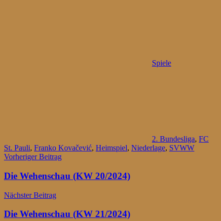
Spiele
2. Bundesliga
,
FC
St. Pauli
,
Franko Kovačević
,
Heimspiel
,
Niederlage
,
SVWW
Beitragsnavigation
Vorheriger Beitrag
Die Wehenschau (KW 20/2024)
Nächster Beitrag
Die Wehenschau (KW 21/2024)