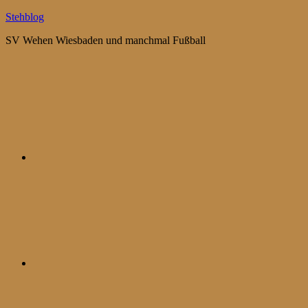
Zum
Stehblog
Inhalt
SV Wehen Wiesbaden und manchmal Fußball
springen
Bluesky
Mastodon
WhatsApp