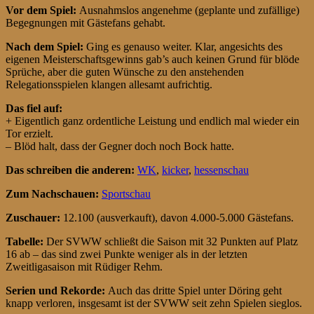
Vor dem Spiel:
Ausnahmslos angenehme (geplante und zufällige)
Begegnungen mit Gästefans gehabt.
Nach dem Spiel:
Ging es genauso weiter. Klar, angesichts des
eigenen Meisterschaftsgewinns gab’s auch keinen Grund für blöde
Sprüche, aber die guten Wünsche zu den anstehenden
Relegationsspielen klangen allesamt aufrichtig.
Das fiel auf:
+ Eigentlich ganz ordentliche Leistung und endlich mal wieder ein
Tor erzielt.
– Blöd halt, dass der Gegner doch noch Bock hatte.
Das schreiben die anderen:
WK
,
kicker
,
hessenschau
Zum Nachschauen:
Sportschau
Zuschauer:
12.100 (ausverkauft), davon 4.000-5.000 Gästefans.
Tabelle:
Der SVWW schließt die Saison mit 32 Punkten auf Platz
16 ab – das sind zwei Punkte weniger als in der letzten
Zweitligasaison mit Rüdiger Rehm.
Serien und Rekorde:
Auch das dritte Spiel unter Döring geht
knapp verloren, insgesamt ist der SVWW seit zehn Spielen sieglos.