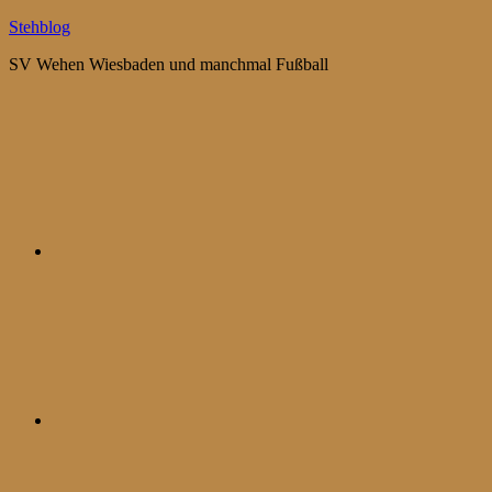
Zum
Stehblog
Inhalt
SV Wehen Wiesbaden und manchmal Fußball
springen
Bluesky
Mastodon
WhatsApp