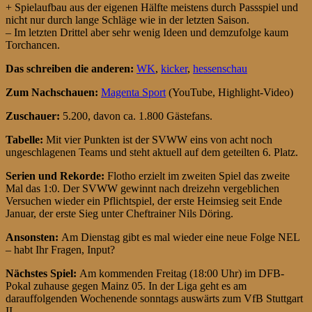
+ Spielaufbau aus der eigenen Hälfte meistens durch Passspiel und
nicht nur durch lange Schläge wie in der letzten Saison.
– Im letzten Drittel aber sehr wenig Ideen und demzufolge kaum
Torchancen.
Das schreiben die anderen:
WK
,
kicker
,
hessenschau
Zum Nachschauen:
Magenta Sport
(YouTube, Highlight-Video)
Zuschauer:
5.200, davon ca. 1.800 Gästefans.
Tabelle:
Mit vier Punkten ist der SVWW eins von acht noch
ungeschlagenen Teams und steht aktuell auf dem geteilten 6. Platz.
Serien und Rekorde:
Flotho erzielt im zweiten Spiel das zweite
Mal das 1:0. Der SVWW gewinnt nach dreizehn vergeblichen
Versuchen wieder ein Pflichtspiel, der erste Heimsieg seit Ende
Januar, der erste Sieg unter Cheftrainer Nils Döring.
Ansonsten:
Am Dienstag gibt es mal wieder eine neue Folge NEL
– habt Ihr Fragen, Input?
Nächstes Spiel:
Am kommenden Freitag (18:00 Uhr) im DFB-
Pokal zuhause gegen Mainz 05. In der Liga geht es am
darauffolgenden Wochenende sonntags auswärts zum VfB Stuttgart
II.