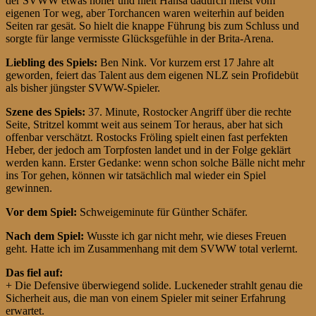
der SVWW etwas höher und hielt Hansa dadurch meist vom
eigenen Tor weg, aber Torchancen waren weiterhin auf beiden
Seiten rar gesät. So hielt die knappe Führung bis zum Schluss und
sorgte für lange vermisste Glücksgefühle in der Brita-Arena.
Liebling des Spiels:
Ben Nink. Vor kurzem erst 17 Jahre alt
geworden, feiert das Talent aus dem eigenen NLZ sein Profidebüt
als bisher jüngster SVWW-Spieler.
Szene des Spiels:
37. Minute, Rostocker Angriff über die rechte
Seite, Stritzel kommt weit aus seinem Tor heraus, aber hat sich
offenbar verschätzt. Rostocks Fröling spielt einen fast perfekten
Heber, der jedoch am Torpfosten landet und in der Folge geklärt
werden kann. Erster Gedanke: wenn schon solche Bälle nicht mehr
ins Tor gehen, können wir tatsächlich mal wieder ein Spiel
gewinnen.
Vor dem Spiel:
Schweigeminute für Günther Schäfer.
Nach dem Spiel:
Wusste ich gar nicht mehr, wie dieses Freuen
geht. Hatte ich im Zusammenhang mit dem SVWW total verlernt.
Das fiel auf:
+ Die Defensive überwiegend solide. Luckeneder strahlt genau die
Sicherheit aus, die man von einem Spieler mit seiner Erfahrung
erwartet.