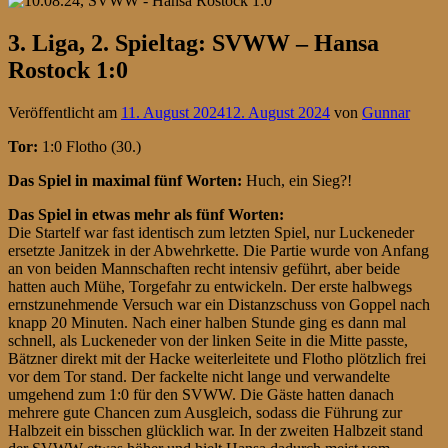
3. Liga, 2. Spieltag: SVWW – Hansa
Rostock 1:0
Veröffentlicht am
11. August 2024
12. August 2024
von
Gunnar
Tor:
1:0 Flotho (30.)
Das Spiel in maximal fünf Worten:
Huch, ein Sieg?!
Das Spiel in etwas mehr als fünf Worten:
Die Startelf war fast identisch zum letzten Spiel, nur Luckeneder
ersetzte Janitzek in der Abwehrkette. Die Partie wurde von Anfang
an von beiden Mannschaften recht intensiv geführt, aber beide
hatten auch Mühe, Torgefahr zu entwickeln. Der erste halbwegs
ernstzunehmende Versuch war ein Distanzschuss von Goppel nach
knapp 20 Minuten. Nach einer halben Stunde ging es dann mal
schnell, als Luckeneder von der linken Seite in die Mitte passte,
Bätzner direkt mit der Hacke weiterleitete und Flotho plötzlich frei
vor dem Tor stand. Der fackelte nicht lange und verwandelte
umgehend zum 1:0 für den SVWW. Die Gäste hatten danach
mehrere gute Chancen zum Ausgleich, sodass die Führung zur
Halbzeit ein bisschen glücklich war. In der zweiten Halbzeit stand